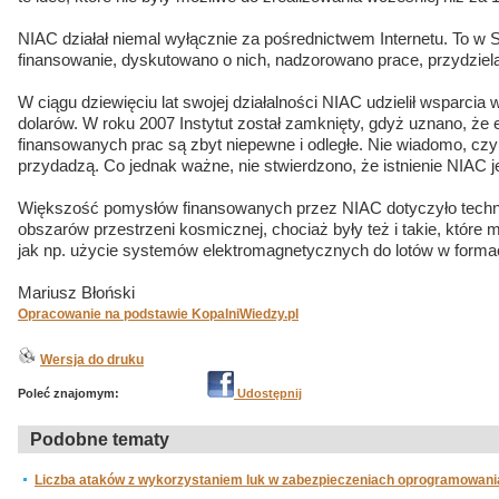
NIAC działał niemal wyłącznie za pośrednictwem Internetu. To w S
finansowanie, dyskutowano o nich, nadzorowano prace, przydziela
W ciągu dziewięciu lat swojej działalności NIAC udzielił wsparcia
dolarów. W roku 2007 Instytut został zamknięty, gdyż uznano, że 
finansowanych prac są zbyt niepewne i odległe. Nie wiadomo, cz
przydadzą. Co jednak ważne, nie stwierdzono, że istnienie NIAC 
Większość pomysłów finansowanych przez NIAC dotyczyło technolo
obszarów przestrzeni kosmicznej, chociaż były też i takie, które 
jak np. użycie systemów elektromagnetycznych do lotów w forma
Mariusz Błoński
Opracowanie na podstawie KopalniWiedzy.pl
Wersja do druku
Poleć znajomym:
Udostępnij
Podobne tematy
Liczba ataków z wykorzystaniem luk w zabezpieczeniach oprogramowani