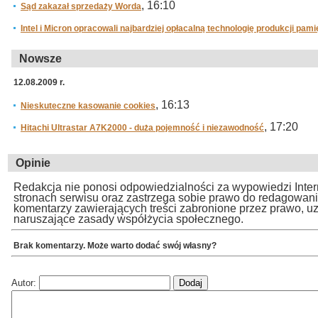
, 16:10
Sąd zakazał sprzedaży Worda
Intel i Micron opracowali najbardziej opłacalną technologię produkcji pa
Nowsze
12.08.2009 r.
, 16:13
Nieskuteczne kasowanie cookies
, 17:20
Hitachi Ultrastar A7K2000 - duża pojemność i niezawodność
Opinie
Redakcja nie ponosi odpowiedzialności za wypowiedzi Inte
stronach serwisu oraz zastrzega sobie prawo do redagowan
komentarzy zawierających treści zabronione przez prawo, u
naruszające zasady współżycia społecznego.
Brak komentarzy. Może warto dodać swój własny?
Autor: