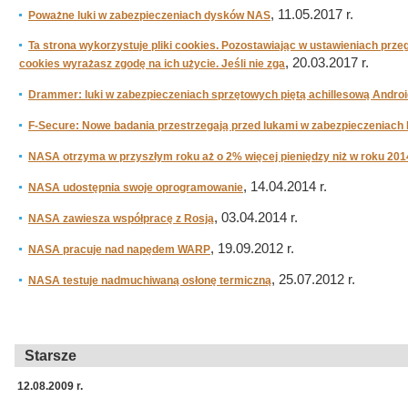
, 11.05.2017 r.
Poważne luki w zabezpieczeniach dysków NAS
Ta strona wykorzystuje pliki cookies. Pozostawiając w ustawieniach prze
, 20.03.2017 r.
cookies wyrażasz zgodę na ich użycie. Jeśli nie zga
Drammer: luki w zabezpieczeniach sprzętowych piętą achillesową Andro
F-Secure: Nowe badania przestrzegają przed lukami w zabezpieczeniac
NASA otrzyma w przyszłym roku aż o 2% więcej pieniędzy niż w roku 201
, 14.04.2014 r.
NASA udostępnia swoje oprogramowanie
, 03.04.2014 r.
NASA zawiesza współpracę z Rosją
, 19.09.2012 r.
NASA pracuje nad napędem WARP
, 25.07.2012 r.
NASA testuje nadmuchiwaną osłonę termiczną
Starsze
12.08.2009 r.