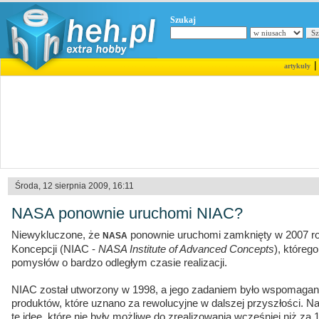
Szukaj
artykuły
Środa, 12 sierpnia 2009, 16:11
NASA ponownie uruchomi NIAC?
Niewykluczone, że
ponownie uruchomi zamknięty w 2007 r
NASA
Koncepcji (NIAC -
NASA Institute of Advanced Concepts
), któreg
pomysłów o bardzo odległym czasie realizacji.
NIAC został utworzony w 1998, a jego zadaniem było wspomagan
produktów, które uznano za rewolucyjne w dalszej przyszłości. N
te idee, które nie były możliwe do zrealizowania wcześniej niż za 10 