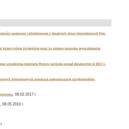
,
domości spamowe i phishingowe z legalnych stron internetowych firm
d dzieci rośnie trzykrotnie wraz ze zmianą sposobu wyszukiwania
,
go urządzenia Internetu Rzeczy wzrosła ponad dwukrotnie w 2017 r.
,
najomych internetowych pogarsza samopoczucie użytkowników
, 09.02.2017 r.
nternetu
, 08.05.2010 r.
r.