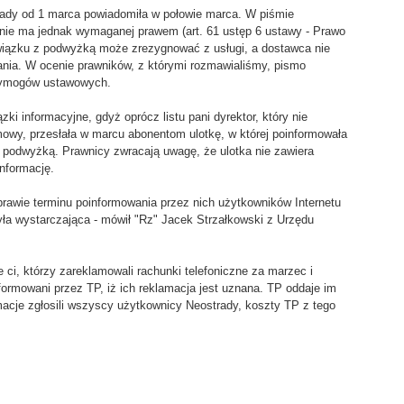
ady od 1 marca powiadomiła w połowie marca. W piśmie
nie ma jednak wymaganej prawem (art. 61 ustęp 6 ustawy - Prawo
 związku z podwyżką może zrezygnować z usługi, a dostawca nie
ia. W ocenie prawników, z którymi rozmawialiśmy, pismo
 wymogów ustawowych.
i informacyjne, gdyż oprócz listu pani dyrektor, który nie
mowy, przesłała w marcu abonentom ulotkę, w której poinformowała
podwyżką. Prawnicy zwracają uwagę, że ulotka nie zawiera
informację.
sprawie terminu poinformowania przez nich użytkowników Internetu
yła wystarczająca - mówił "Rz" Jacek Strzałkowski z Urzędu
 ci, którzy zareklamowali rachunki telefoniczne za marzec i
formowani przez TP, iż ich reklamacja jest uznana. TP oddaje im
macje zgłosili wszyscy użytkownicy Neostrady, koszty TP z tego