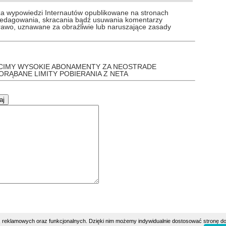
za wypowiedzi Internautów opublikowane na stronach
 redagowania, skracania bądź usuwania komentarzy
prawo, uznawane za obraźliwie lub naruszające zasady
ŁACIMY WYSOKIE ABONAMENTY ZA NEOSTRADE
ORĄBANE LIMITY POBIERANIA Z NETA
h, reklamowych oraz funkcjonalnych. Dzięki nim możemy indywidualnie dostosować stronę do