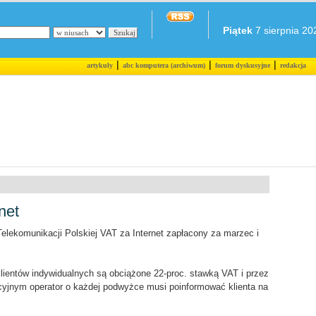
Piątek
7 sierpnia 202
|
|
|
artykuły
abc komputera (archiwum)
forum dyskusyjne
redakcja
net
lekomunikacji Polskiej VAT za Internet zapłacony za marzec i
klientów indywidualnych są obciążone 22-proc. stawką VAT i przez
cyjnym operator o każdej podwyżce musi poinformować klienta na