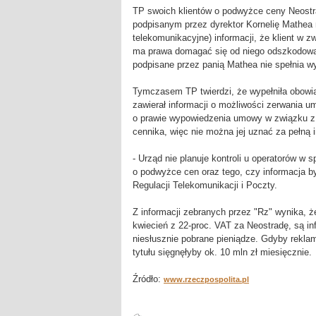
TP swoich klientów o podwyżce ceny Neostr
podpisanym przez dyrektor Kornelię Mathea 
telekomunikacyjne) informacji, że klient w
ma prawa domagać się od niego odszkodowan
podpisane przez panią Mathea nie spełnia
Tymczasem TP twierdzi, że wypełniła obowiązk
zawierał informacji o możliwości zerwania u
o prawie wypowiedzenia umowy w związku z 
cennika, więc nie można jej uznać za pełną 
- Urząd nie planuje kontroli u operatorów w 
o podwyżce cen oraz tego, czy informacja b
Regulacji Telekomunikacji i Poczty.
Z informacji zebranych przez "Rz" wynika, że
kwiecień z 22-proc. VAT za Neostradę, są in
niesłusznie pobrane pieniądze. Gdyby rekla
tytułu sięgnęłyby ok. 10 mln zł miesięcznie.
Źródło:
www.rzeczpospolita.pl