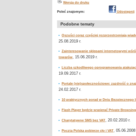
Wersja do druku
Poleć znajomym:
Udostępnij
Podobne tematy
Oszuści coraz częściej rozprzestrzeniają wia
25.08.2019 r.
Zainteresowanie sklepami internetowymi wśró
, 15.06.2019 r.
towarów
Liczba szkodliwego oprogramowania atakujące
19.09.2017 r.
Portale (nie)społecznościowe: zazdrość o z
24.02.2017 r.
10 praktycznych porad w Dniu Bezpiecznego I
Flash Player będzie wspierać Private Browsing
, 20.02.2010 r.
Charytatywne SMS bez VAT
, 05.06.2008 
Poczta Polska pobierze cło i VAT