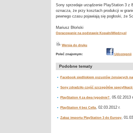
Sony sprzedaje urządzenie PlayStation 3 z 
oznacza, że przy kosztach produkcji w gran
pewnego czasu pojawiają się pogłoski, że 
Mariusz Błoński
Opracowanie na podstawie KopalniWiedzy.pl
Wersja do druku
Poleć znajomym:
Udostępnij
Podobne tematy
Facebook siedliskiem oszustów żerujących na
Sony zdradziło część szczegółów specyfikacji 
, 05.02.2013 r
PlayStation 4 za dwa tygodnie?
, 02.03.2012 r.
PlayStation 4 bez Cella
, 01.03
Zakaz importu PlayStation 3 do Europy