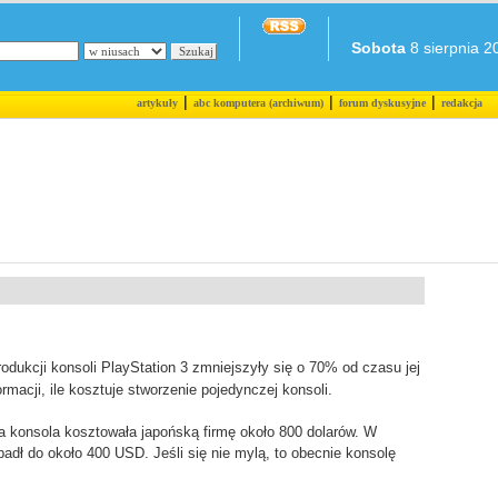
Sobota
8 sierpnia 20
|
|
|
artykuły
abc komputera (archiwum)
forum dyskusyjne
redakcja
rodukcji konsoli PlayStation 3 zmniejszyły się o 70% od czasu jej
macji, ile kosztuje stworzenie pojedynczej konsoli.
a konsola kosztowała japońską firmę około 800 dolarów. W
padł do około 400 USD. Jeśli się nie mylą, to obecnie konsolę