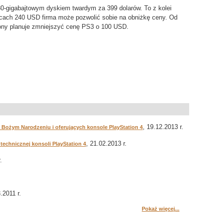
80-gigabajtowym dyskiem twardym za 399 dolarów. To z kolei
icach 240 USD firma może pozwolić sobie na obniżkę ceny. Od
Sony planuje zmniejszyć cenę PS3 o 100 USD.
, 19.12.2013 r.
 Bożym Narodzeniu i oferujących konsole PlayStation 4
, 21.02.2013 r.
technicznej konsoli PlayStation 4
.
.2011 r.
Pokaż więcej...