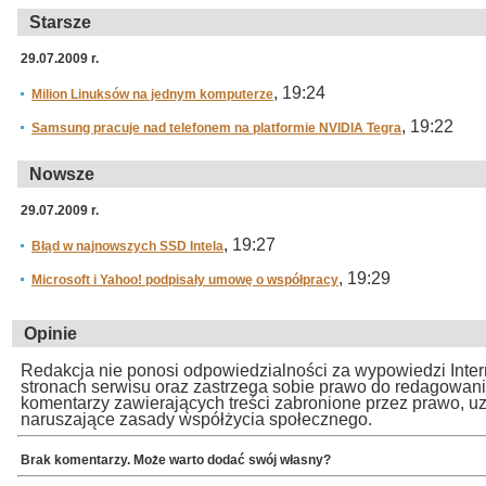
Starsze
29.07.2009 r.
, 19:24
Milion Linuksów na jednym komputerze
, 19:22
Samsung pracuje nad telefonem na platformie NVIDIA Tegra
Nowsze
29.07.2009 r.
, 19:27
Błąd w najnowszych SSD Intela
, 19:29
Microsoft i Yahoo! podpisały umowę o współpracy
Opinie
Redakcja nie ponosi odpowiedzialności za wypowiedzi Inte
stronach serwisu oraz zastrzega sobie prawo do redagowan
komentarzy zawierających treści zabronione przez prawo, u
naruszające zasady współżycia społecznego.
Brak komentarzy. Może warto dodać swój własny?