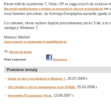
Ekran trafi do systemów 7, Vista i XP w ciągu trzech do sześciu
we w
Microsoft poinformował o zgodzie na prezentacje obcych przeglądarek
musi bowiem poczekać, by Komisja Europejska wyraziła zgodę na
Co ciekawe, ekran wyboru będzie prezentowany przez 5 lat, a to oz
następcy Windows 7.
Mariusz Błoński
Opracowanie na podstawie KopalniWiedzy.pl
Wersja do druku
Poleć znajomym:
Udostępnij
Podobne tematy
, 25.07.2009 r.
Zgoda na obce przeglądarki w Windows 7
, 25.03.2008 r.
30% błędów w Viście powodowane przez NVIDIĘ
, 13.08.2007 r.
Sterowniki ATI zagrażają Viście