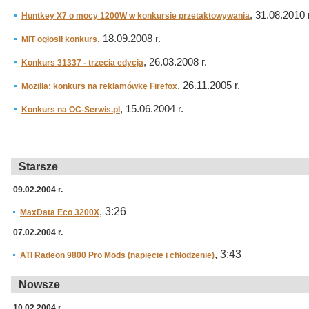
, 31.08.2010 r
Huntkey X7 o mocy 1200W w konkursie przetaktowywania
, 18.09.2008 r.
MIT ogłosił konkurs
, 26.03.2008 r.
Konkurs 31337 - trzecia edycja
, 26.11.2005 r.
Mozilla: konkurs na reklamówkę Firefox
, 15.06.2004 r.
Konkurs na OC-Serwis.pl
Starsze
09.02.2004 r.
, 3:26
MaxData Eco 3200X
07.02.2004 r.
, 3:43
ATI Radeon 9800 Pro Mods (napięcie i chłodzenie)
Nowsze
10.02.2004 r.