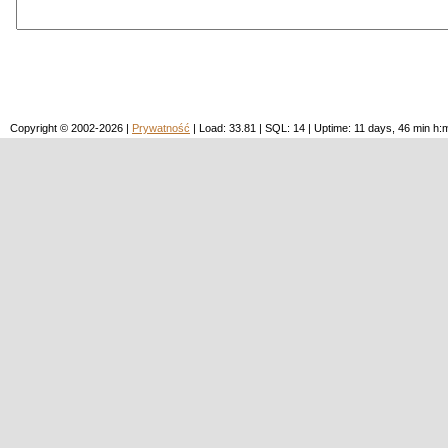
Copyright © 2002-2026 |
Prywatność
| Load: 33.81 | SQL: 14 | Uptime: 11 days, 46 min 