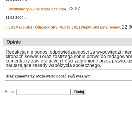
, 13:27
Wentylatory UV na Mod-Case.com
11.02.2004 r.
, 22:3
3DSMax6 SP1 | OfficeXP SP3 | Win98 SP1 | WinXP SP2 beta review
Opinie
Redakcja nie ponosi odpowiedzialności za wypowiedzi Inte
stronach serwisu oraz zastrzega sobie prawo do redagowan
komentarzy zawierających treści zabronione przez prawo, u
naruszające zasady współżycia społecznego.
Brak komentarzy. Może warto dodać swój własny?
Autor: