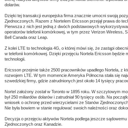
dolarów.
Dzięki tej transakcji europejska firma znacznie umocni swoją poz
Zjednoczonych. Razem z Nortelem Ericsson przejął prawa do te
Pierwsza z nich jest jedną z dwóch podstawowych wykorzystyw
operatorów telefonii komórkowej, w tym przez Verizon Wireless, Sp
Bell Canada oraz Leap.
Z kolei LTE to technologia 4G, o której mówi się, że zastąpi ob
w telefonii komórkowej. Dzięki przejęciu Nortela Ericsson będzie 
technologii.
Ericsson przejmie także 2500 pracowników upadłego Nortela, z kt
rozwojem LTE. W tym momencie Ameryka Północna stała się naj
szwedzkiej firmy, gdzie zatrudnionych jest około 14 tysięcy praco
Nortel założony został w Toronto w 1895 roku. W szczytowym mom
był 250 miliardów dolarów i zatrudniał 90 tysięcy osób. Na początku
wniosek o ochronę przed wierzycielami ze Stanów Zjednoczonych, 
Nie była bowiem w stanie regulować swoich należności oraz dokon
Decyzja o przejęciu aktywów Nortela podlega jeszcze sądowemu
Zjednoczonych oraz Kanadzie.