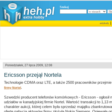
Szukaj
artykuły
Poniedziałek, 27 lipca 2009, 12:08
Ericsson przejął Nortela
Technologie CDMA oraz LTE, a także 2500 pracowników przejmi
.
firmy
Nortel
Szwedzki producent telefonów komórkowych - Ericsson - ogłosił
udziałów w kanadyjskiej firmie Nortel. Wartość transakcji to 1,13 m
charakter aukcji, której celem była sprzedaż majątku zbankrutow
ofertę nabycia aktywów firmy złożyła Nokia Siemens. Opiewała o