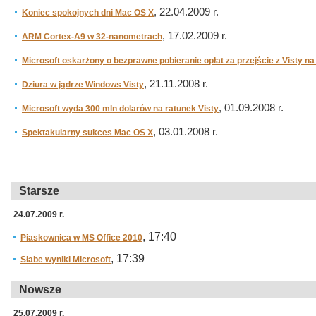
, 22.04.2009 r.
Koniec spokojnych dni Mac OS X
, 17.02.2009 r.
ARM Cortex-A9 w 32-nanometrach
Microsoft oskarżony o bezprawne pobieranie opłat za przejście z Visty na
, 21.11.2008 r.
Dziura w jądrze Windows Visty
, 01.09.2008 r.
Microsoft wyda 300 mln dolarów na ratunek Visty
, 03.01.2008 r.
Spektakularny sukces Mac OS X
Starsze
24.07.2009 r.
, 17:40
Piaskownica w MS Office 2010
, 17:39
Słabe wyniki Microsoft
Nowsze
25.07.2009 r.