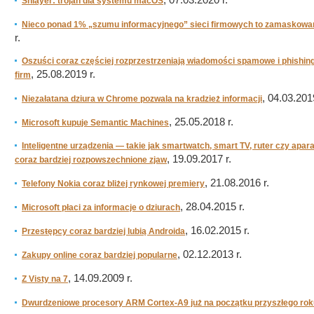
, 07.03.2020 r.
Shlayer: trojan dla systemu macOS
Nieco ponad 1% „szumu informacyjnego” sieci firmowych to zamaskowa
r.
Oszuści coraz częściej rozprzestrzeniają wiadomości spamowe i phishin
, 25.08.2019 r.
firm
, 04.03.2019
Niezałatana dziura w Chrome pozwala na kradzież informacji
, 25.05.2018 r.
Microsoft kupuje Semantic Machines
Inteligentne urządzenia — takie jak smartwatch, smart TV, ruter czy apar
, 19.09.2017 r.
coraz bardziej rozpowszechnione zjaw
, 21.08.2016 r.
Telefony Nokia coraz bliżej rynkowej premiery
, 28.04.2015 r.
Microsoft płaci za informacje o dziurach
, 16.02.2015 r.
Przesŧępcy coraz bardziej lubią Androida
, 02.12.2013 r.
Zakupy online coraz bardziej popularne
, 14.09.2009 r.
Z Visty na 7
Dwurdzeniowe procesory ARM Cortex-A9 już na początku przyszłego rok