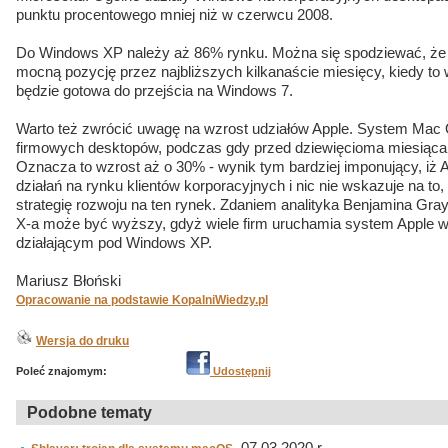
punktu procentowego mniej niż w czerwcu 2008.
Do Windows XP należy aż 86% rynku. Można się spodziewać, że
mocną pozycję przez najbliższych kilkanaście miesięcy, kiedy to
będzie gotowa do przejścia na Windows 7.
Warto też zwrócić uwagę na wzrost udziałów Apple. System Mac 
firmowych desktopów, podczas gdy przed dziewięcioma miesiącam
Oznacza to wzrost aż o 30% - wynik tym bardziej imponujący, iż 
działań na rynku klientów korporacyjnych i nic nie wskazuje na t
strategię rozwoju na ten rynek. Zdaniem analityka Benjamina Gra
X-a może być wyższy, gdyż wiele firm uruchamia system Apple w
działającym pod Windows XP.
Mariusz Błoński
Opracowanie na podstawie KopalniWiedzy.pl
Wersja do druku
Poleć znajomym:
Udostępnij
Podobne tematy