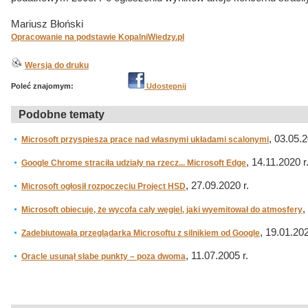
Mariusz Błoński
Opracowanie na podstawie KopalniWiedzy.pl
Wersja do druku
Poleć znajomym:
Udostępnij
Podobne tematy
, 03.05.2
Microsoft przyspiesza prace nad własnymi układami scalonymi
, 14.11.2020 r
Google Chrome straciła udziały na rzecz... Microsoft Edge
, 27.09.2020 r.
Microsoft ogłosił rozpoczęciu Project HSD
,
Microsoft obiecuje, że wycofa cały węgiel, jaki wyemitował do atmosfery
, 19.01.202
Zadebiutowała przeglądarka Microsoftu z silnikiem od Google
, 11.07.2005 r.
Oracle usunął słabe punkty – poza dwoma