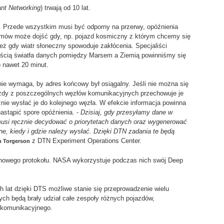
ant Networking
) trwają od 10 lat.
. Przede wszystkim musi być odporny na przerwy, opóźnienia
oblemów może dojść gdy, np. pojazd kosmiczny z którym chcemy się
też gdy wiatr słoneczny spowoduje zakłócenia. Specjaliści
kością światła danych pomiędzy Marsem a Ziemią powinniśmy się
o nawet 20 minut.
ie wymaga, by adres końcowy był osiągalny. Jeśli nie można się
ażdy z poszczególnych węzłów komunikacyjnych przechowuje je
nie wysłać je do kolejnego węzła. W efekcie informacja powinna
astąpić spore opóźnienia. -
Dzisiaj, gdy przesyłamy dane w
musi ręcznie decydować o priorytetach danych oraz wygenerować
e, kiedy i gdzie należy wysłać. Dzięki DTN zadania te będą
z DTN Experiment Operations Center.
h Torgerson
y nowego protokołu. NASA wykorzystuje podczas nich swój Deep
h lat dzięki DTS możliwe stanie się przeprowadzenie wielu
ch będą brały udział całe zespoły różnych pojazdów,
 komunikacyjnego.