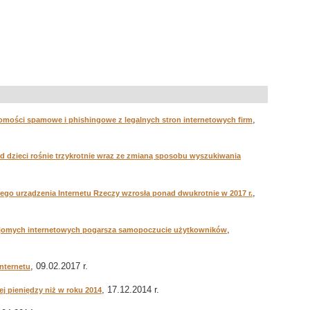
,
domości spamowe i phishingowe z legalnych stron internetowych firm
d dzieci rośnie trzykrotnie wraz ze zmianą sposobu wyszukiwania
,
go urządzenia Internetu Rzeczy wzrosła ponad dwukrotnie w 2017 r.
,
najomych internetowych pogarsza samopoczucie użytkowników
, 09.02.2017 r.
nternetu
, 17.12.2014 r.
j pieniędzy niż w roku 2014