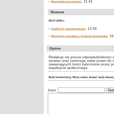
, 11:41
Neostrada przyspieszy
Nowsze
08.07.2009 r.
, 12:00
Graficzny superkomputer
, 16
Microsoft rozmawia z Komisją Europejską
Opinie
Redakcja nie ponosi odpowiedzialności 
serwisu oraz zastrzega sobie prawo do
zawierających treści zabronione przez 
współżycia społecznego.
Brak komentarzy. Może warto dodać swój własn
Autor: