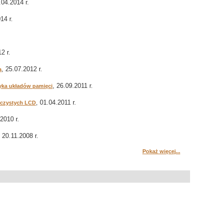
.04.2014 r.
14 r.
2 r.
, 25.07.2012 r.
ą
, 26.09.2011 r.
yka układów pamięci
, 01.04.2011 r.
oczystych LCD
.2010 r.
, 20.11.2008 r.
Pokaż więcej...