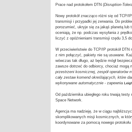
Prace nad protokołem DTN (
Disruption-Toler
Nowy protokół znacząco różni się od TCP/IP
transmisji i przypadki jej zerwania. Do pr
porozumieć, ukryje się za jakąś planetą lub 
oceniają, że np. podczas wysyłania z pręd
liczyć z opóźnieniami transmisji rzędu 3,5 d
W przeciwieństwie do TCP/IP protokół DTN n
z nim połączyć, pakiety nie są usuwane. K
wówczas tak długo, aż będzie mógł bezpiecz
zawsze dotrzeć do odbiorcy, chociaż mogą n
przestrzeni kosmicznej, zespół operatorów 
cały zestaw komend określających, które dan
wykonywane automatycznie
- zapewnia
Leig
Od października ubiegłego roku trwają test
Space Network.
Agencja ma nadzieję, że w ciągu najbliższyc
skomplikowanych misji kosmicznych, w który
koordynowane za pomocą nowego protokołu