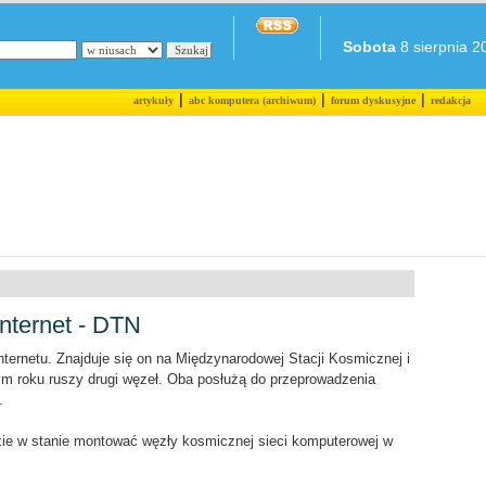
Sobota
8 sierpnia 20
|
|
|
artykuły
abc komputera (archiwum)
forum dyskusyjne
redakcja
nternet - DTN
ernetu. Znajduje się on na Międzynarodowej Stacji Kosmicznej i
ym roku ruszy drugi węzeł. Oba posłużą do przeprowadzenia
.
zie w stanie montować węzły kosmicznej sieci komputerowej w