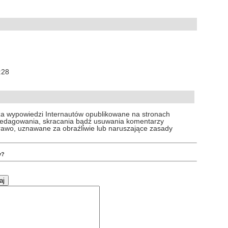
:28
za wypowiedzi Internautów opublikowane na stronach
 redagowania, skracania bądź usuwania komentarzy
prawo, uznawane za obraźliwie lub naruszające zasady
y?