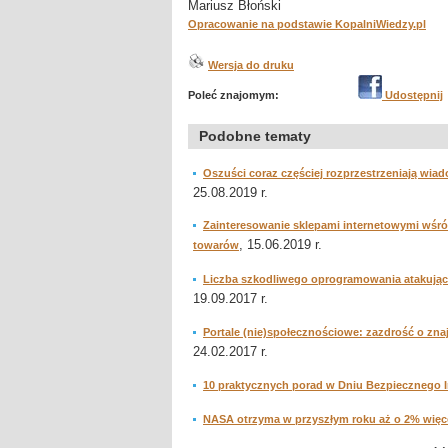
Mariusz Błoński
Opracowanie na podstawie KopalniWiedzy.pl
Wersja do druku
Poleć znajomym:
Udostępnij
Podobne tematy
Oszuści coraz częściej rozprzestrzeniają wia
25.08.2019 r.
Zainteresowanie sklepami internetowymi wśró
, 15.06.2019 r.
towarów
Liczba szkodliwego oprogramowania atakujące
19.09.2017 r.
Portale (nie)społecznościowe: zazdrość o z
24.02.2017 r.
10 praktycznych porad w Dniu Bezpiecznego I
NASA otrzyma w przyszłym roku aż o 2% więce