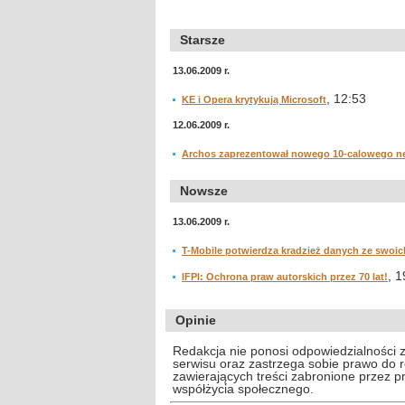
Starsze
13.06.2009 r.
, 12:53
KE i Opera krytykują Microsoft
12.06.2009 r.
Archos zaprezentował nowego 10-calowego n
Nowsze
13.06.2009 r.
T-Mobile potwierdza kradzież danych ze swoi
, 1
IFPI: Ochrona praw autorskich przez 70 lat!
Opinie
Redakcja nie ponosi odpowiedzialności 
serwisu oraz zastrzega sobie prawo do
zawierających treści zabronione przez 
współżycia społecznego.