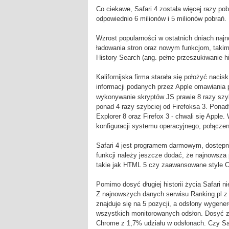
Co ciekawe, Safari 4 została więcej razy p
odpowiednio 6 milionów i 5 milionów pobrań.
Wzrost popularności w ostatnich dniach najn
ładowania stron oraz nowym funkcjom, takim
History Search (ang. pełne przeszukiwanie his
Kalifornijska firma starała się położyć naci
informacji podanych przez Apple omawiania
wykonywanie skryptów JS prawie 8 razy szybci
ponad 4 razy szybciej od Firefoksa 3. Ponadt
Explorer 8 oraz Firefox 3 - chwali się Apple
konfiguracji systemu operacyjnego, połączen
Safari 4 jest programem darmowym, dostę
funkcji należy jeszcze dodać, że najnowsza
takie jak HTML 5 czy zaawansowane style 
Pomimo dosyć długiej historii życia Safari n
Z najnowszych danych serwisu Ranking.pl z 
znajduje się na 5 pozycji, a odsłony wygen
wszystkich monitorowanych odsłon. Dosyć z
Chrome z 1,7% udziału w odsłonach. Czy Saf