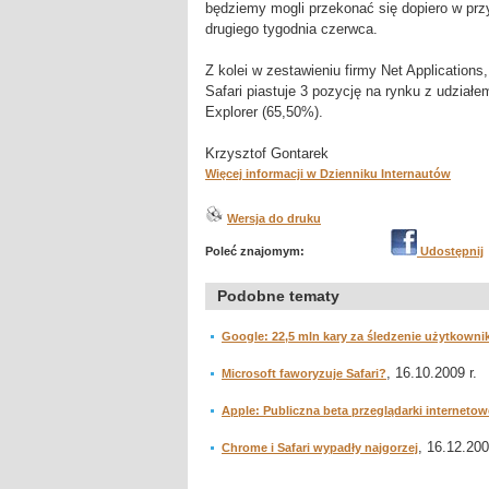
będziemy mogli przekonać się dopiero w prz
drugiego tygodnia czerwca.
Z kolei w zestawieniu firmy Net Applications
Safari piastuje 3 pozycję na rynku z udziałe
Explorer (65,50%).
Krzysztof Gontarek
Więcej informacji w Dzienniku Internautów
Wersja do druku
Poleć znajomym:
Udostępnij
Podobne tematy
Google: 22,5 mln kary za śledzenie użytkowni
, 16.10.2009 r.
Microsoft faworyzuje Safari?
Apple: Publiczna beta przeglądarki internetowe
, 16.12.200
Chrome i Safari wypadły najgorzej