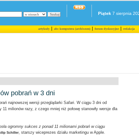
Piątek
7 sierpnia 202
|
|
|
artykuły
abc komputera (archiwum)
forum dyskusyjne
redakcja
onów pobrań w 3 dni
rań najnowszej wersji przeglądarki Safari. W ciągu 3 dni od
 11 milionów razy, z czego mniej niż połowę stanowiły wersje dla
osła ogromny sukces z ponad 11 milionami pobrań w ciągu
, starszy wiceprezes działu marketingu w Apple.
ilip Schiller