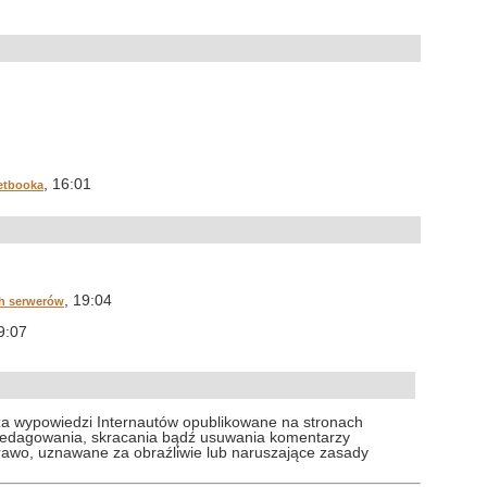
, 16:01
etbooka
, 19:04
ch serwerów
9:07
za wypowiedzi Internautów opublikowane na stronach
 redagowania, skracania bądź usuwania komentarzy
prawo, uznawane za obraźliwie lub naruszające zasady