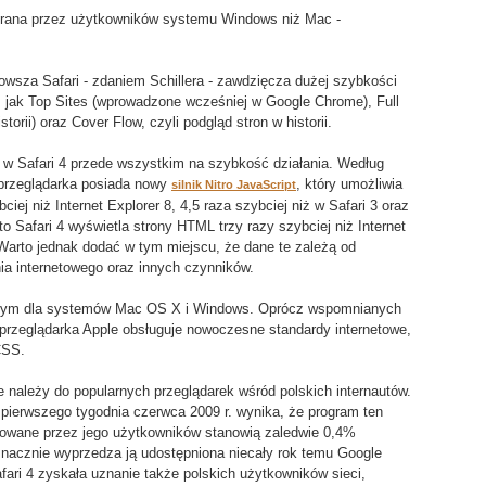
obrana przez użytkowników systemu Windows niż Mac -
owsza Safari - zdaniem Schillera - zawdzięcza dużej szybkości
 jak Top Sites (wprowadzone wcześniej w Google Chrome), Full
torii) oraz Cover Flow, czyli podgląd stron w historii.
sk w Safari 4 przede wszystkim na szybkość działania. Według
 przeglądarka posiada nowy
, który umożliwia
silnik Nitro JavaScript
ej niż Internet Explorer 8, 4,5 raza szybciej niż w Safari 3 oraz
o Safari 4 wyświetla strony HTML trzy razy szybciej niż Internet
. Warto jednak dodać w tym miejscu, że dane te zależą od
ia internetowego oraz innych czynników.
pnym dla systemów Mac OS X i Windows. Oprócz wspomnianych
 przeglądarka Apple obsługuje nowoczesne standardy internetowe,
CSS.
ie należy do popularnych przeglądarek wśród polskich internautów.
pierwszego tygodnia czerwca 2009 r. wynika, że program ten
erowane przez jego użytkowników stanowią zaledwie 0,4%
nacznie wyprzedza ją udostępniona niecały rok temu Google
ari 4 zyskała uznanie także polskich użytkowników sieci,