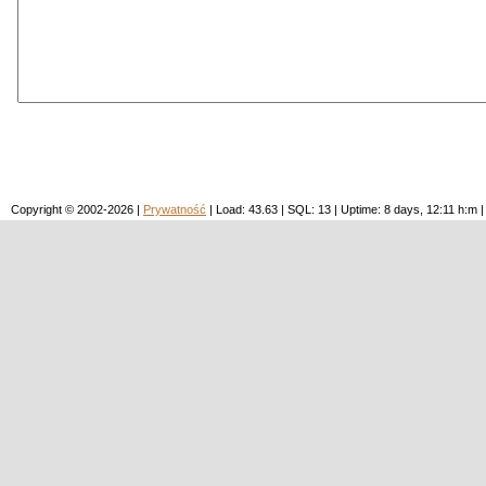
Copyright © 2002-2026 |
Prywatność
| Load: 43.63 | SQL: 13 | Uptime: 8 days, 12:11 h: