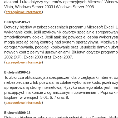
atakami. Luka dotyczy systemów operacyjnych Microsoft Windo
Vista, Windows Server 2003 i Windows Server 2008.
(
)
szczegółowe informacje
Biuletyn MS09-21
Dotyczy błędów w zabezpieczeniach programu Microsoft Excel. L
wykonanie kodu, jeśli użytkownik otworzy specjalnie spreparowan
zmodyfikowany obiekt. Jeśli atak się powiedzie, osoba wykorzyst
mogła przejąć pełną kontrolę nad system operacyjnym. Możliwa sta
oprogramowania, podgląd, kopiowanie oraz usunięcie danych użyt
nowych kont z pełnymi uprawnieniami. Biuletyn dotyczy programó
2002 (XP), Excel 2003 oraz Excel 2007.
(
)
szczegółowe informacje
Biuletyn MS09-19
To zbiorcza aktualizacja zabezpieczeń dla przeglądarki Internet Ex
niebezpieczna z luk pozwala na zdalne wykonanie kodu, jeżeli uży
spreparowaną stronę internetową. Ryzyko udanego ataku jest mn
pracujących na koncie z ograniczonymi uprawnieniami. Poprawki d
Explorer w wersjach 5.01, 6, 7 oraz 8.
(
)
szczegółowe informacje
Biuletyn MS09-18
Dotyczy błędów w zabezpieczeniach usługi Active Directory. Najba