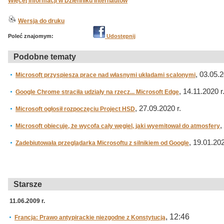
Więcej informacji w Dzienniku Internautów
Wersja do druku
Poleć znajomym:
Udostępnij
Podobne tematy
, 03.05.2
Microsoft przyspiesza prace nad własnymi układami scalonymi
, 14.11.2020 r
Google Chrome straciła udziały na rzecz... Microsoft Edge
, 27.09.2020 r.
Microsoft ogłosił rozpoczęciu Project HSD
,
Microsoft obiecuje, że wycofa cały węgiel, jaki wyemitował do atmosfery
, 19.01.202
Zadebiutowała przeglądarka Microsoftu z silnikiem od Google
Starsze
11.06.2009 r.
, 12:46
Francja: Prawo antypirackie niezgodne z Konstytucją