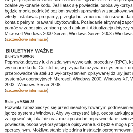
zdalne wykonanie kodu. Jeśli atak się powiedzie, osoba wykorzy
będzie mogła podnieść poziom swoich uprawnień w zaatakowany
wtedy instalować programy, przeglądać, zmieniać lub usuwać dan
konta z pełnymi prawami użytkownika. Posiadanie aktywnej zapory
pomóc w zabezpieczeniach przed atakami. Aktualizacja dotyczy
Microsoft Windows 2000 Server, Windows Server 2003 i Windows 
(
)
szczegółowe informacje
BIULETYNY WAŻNE
Biuletyn MS09-26
Poprawka dotyczy luki w zdalnym wywołaniu procedury (RPC), kt
wykonanie kodu. Co istotne, w przypadku używania systemu z do
przeprowadzenie ataku z wykorzystaniem opisywanej dziury jest n
systemów operacyjnych Microsoft Windows 2000, Windows XP, W
2003 i Windows Server 2008.
(
)
szczegółowe informacje
Biuletyn MS09-25
Pozwala zabezpieczyć się przed nieautoryzowanym podniesienie
jądrze systemu Windows. Aby wykorzystać lukę, osoba atakując
zalogować się lokalnie oraz musi posiadać poprawne dane uwierzyte
powiedzie, osoba wykorzystująca opisywane luki będzie mogła pr
operacyjnym. Możliwa stanie się zdalna instalacja oprogramowani