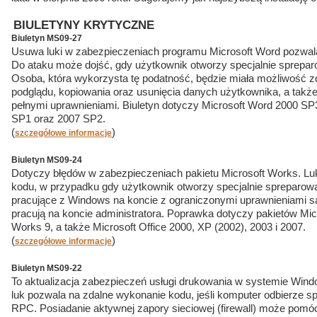
BIULETYNY KRYTYCZNE
Biuletyn MS09-27
Usuwa luki w zabezpieczeniach programu Microsoft Word pozwal
Do ataku może dojść, gdy użytkownik otworzy specjalnie sprepa
Osoba, która wykorzysta tę podatność, będzie miała możliwość zd
podglądu, kopiowania oraz usunięcia danych użytkownika, a takż
pełnymi uprawnieniami. Biuletyn dotyczy Microsoft Word 2000 S
SP1 oraz 2007 SP2.
(
)
szczegółowe informacje
Biuletyn MS09-24
Dotyczy błędów w zabezpieczeniach pakietu Microsoft Works. Lu
kodu, w przypadku gdy użytkownik otworzy specjalnie spreparow
pracujące z Windows na koncie z ograniczonymi uprawnieniami są 
pracują na koncie administratora. Poprawka dotyczy pakietów Mic
Works 9, a także Microsoft Office 2000, XP (2002), 2003 i 2007.
(
)
szczegółowe informacje
Biuletyn MS09-22
To aktualizacja zabezpieczeń usługi drukowania w systemie Wind
luk pozwala na zdalne wykonanie kodu, jeśli komputer odbierze s
RPC. Posiadanie aktywnej zapory sieciowej (firewall) może pom