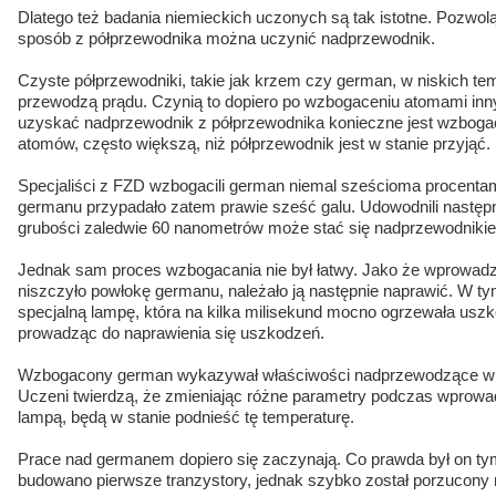
Dlatego też badania niemieckich uczonych są tak istotne. Pozwol
sposób z półprzewodnika można uczynić nadprzewodnik.
Czyste półprzewodniki, takie jak krzem czy german, w niskich te
przewodzą prądu. Czynią to dopiero po wzbogaceniu atomami inn
uzyskać nadprzewodnik z półprzewodnika konieczne jest wzbogac
atomów, często większą, niż półprzewodnik jest w stanie przyjąć.
Specjaliści z FZD wzbogacili german niemal sześcioma procenta
germanu przypadało zatem prawie sześć galu. Udowodnili następ
grubości zaledwie 60 nanometrów może stać się nadprzewodniki
Jednak sam proces wzbogacania nie był łatwy. Jako że wprowad
niszczyło powłokę germanu, należało ją następnie naprawić. W 
specjalną lampę, która na kilka milisekund mocno ogrzewała uszk
prowadząc do naprawienia się uszkodzeń.
Wzbogacony german wykazywał właściwości nadprzewodzące w t
Uczeni twierdzą, że zmieniając różne parametry podczas wprowa
lampą, będą w stanie podnieść tę temperaturę.
Prace nad germanem dopiero się zaczynają. Co prawda był on tym
budowano pierwsze tranzystory, jednak szybko został porzucony