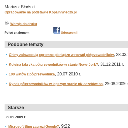
Mariusz Błoński
Opracowanie na podstawie KopalniWiedzy.pl
Wersja do druku
Poleć znajomym:
Udostępnij
Podobne tematy
, 28.03.
Chiny zainwestują ogromne pieniądze w rozwój półprzewodników
, 31.12.2011 r.
Kolejna fabryka półprzewodników w stanie Nowy Jork?
, 20.07.2010 r.
100 watów z półprzewodnika
, 29.08.2009 r
Rynek półprzewodników w lepszym stanie niż oczekiwano
Starsze
29.05.2009 r.
, 9:22
Microsoft Bing zagrozi Google?