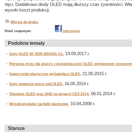
rtęci. Dodatkowo diody OLED mają dłuższy czas żywotności. Właś
wysoki koszt produkcji.
Wersja do druku
Poleć znajomym:
Udostępnij
Podobne tematy
, 19.09.2017 r.
Sony OLED 4K HDR BRAVIA A1
Pierwsza mysz dla graczy z wyświetlaczem OLED, wymiennym sensorem 
, 21.05.2015 r.
Supercienki elastyczny wyświetlacz OLED
, 16.05.2014 r.
Sony zawiesza prace nad OLED
, 06.01.2014 r.
Telewizor OLED oraz UHD na targach CES 2014
, 10.04.2008 r.
Wysokowydajne żarówki plazmowe
Starsze