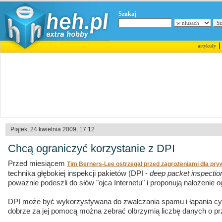
Szukaj
artykuły
Piątek, 24 kwietnia 2009, 17:12
Chcą ograniczyć korzystanie z DPI
Przed miesiącem
Tim Berners-Lee ostrzegał przed zagrożeniami dla pry
technika głębokiej inspekcji pakietów (DPI -
deep packet inspectio
poważnie podeszli do słów "ojca Internetu" i proponują nałożenie o
DPI może być wykorzystywana do zwalczania spamu i łapania cy
dobrze za jej pomocą można zebrać olbrzymią liczbę danych o pr