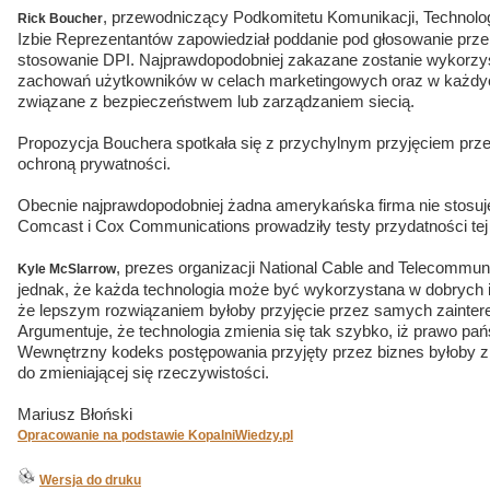
, przewodniczący Podkomitetu Komunikacji, Technologi
Rick Boucher
Izbie Reprezentantów zapowiedział poddanie pod głosowanie prze
stosowanie DPI. Najprawdopodobniej zakazane zostanie wykorzyst
zachowań użytkowników w celach marketingowych oraz w każdych
związane z bezpieczeństwem lub zarządzaniem siecią.
Propozycja Bouchera spotkała się z przychylnym przyjęciem prze
ochroną prywatności.
Obecnie najprawdopodobniej żadna amerykańska firma nie stosuje
Comcast i Cox Communications prowadziły testy przydatności tej 
, prezes organizacji National Cable and Telecommu
Kyle McSlarrow
jednak, że każda technologia może być wykorzystana w dobrych i 
że lepszym rozwiązaniem byłoby przyjęcie przez samych zainte
Argumentuje, że technologia zmienia się tak szybko, iż prawo pa
Wewnętrzny kodeks postępowania przyjęty przez biznes byłoby z
do zmieniającej się rzeczywistości.
Mariusz Błoński
Opracowanie na podstawie KopalniWiedzy.pl
Wersja do druku