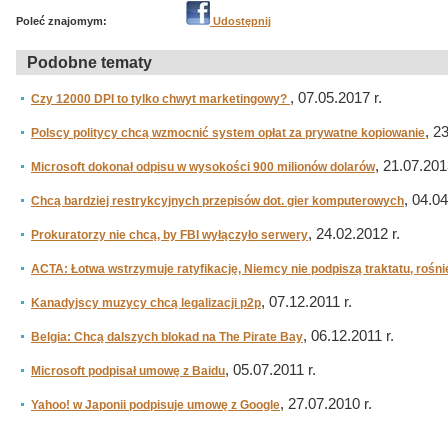
Poleć znajomym:
Udostępnij
Podobne tematy
, 07.05.2017 r.
Czy 12000 DPI to tylko chwyt marketingowy?
, 2
Polscy politycy chcą wzmocnić system opłat za prywatne kopiowanie
, 21.07.201
Microsoft dokonał odpisu w wysokości 900 milionów dolarów
, 04.04
Chcą bardziej restrykcyjnych przepisów dot. gier komputerowych
, 24.02.2012 r.
Prokuratorzy nie chcą, by FBI wyłączyło serwery
ACTA: Łotwa wstrzymuje ratyfikację, Niemcy nie podpiszą traktatu, rośn
, 07.12.2011 r.
Kanadyjscy muzycy chcą legalizacji p2p
, 06.12.2011 r.
Belgia: Chcą dalszych blokad na The Pirate Bay
, 05.07.2011 r.
Microsoft podpisał umowę z Baidu
, 27.07.2010 r.
Yahoo! w Japonii podpisuje umowę z Google