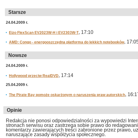
Starsze
24.04.2009 r.
, 17:10
Eizo FlexScan EV2023W-H i EV2303W-T
, 17:0
AMD: Congo - energooszczędna platforma do lekkich notebooków
Nowsze
24.04.2009 r.
, 17:14
Hollywood przeciw RealDVD
25.04.2009 r.
, 16:1
The Pirate Bay pomoże oskarżonym o naruszenia praw autorskich
Opinie
Redakcja nie ponosi odpowiedzialności za wypowiedzi Inte
stronach serwisu oraz zastrzega sobie prawo do redagowan
komentarzy zawierających treści zabronione przez prawo, u
naruszające zasady współżycia społecznego.