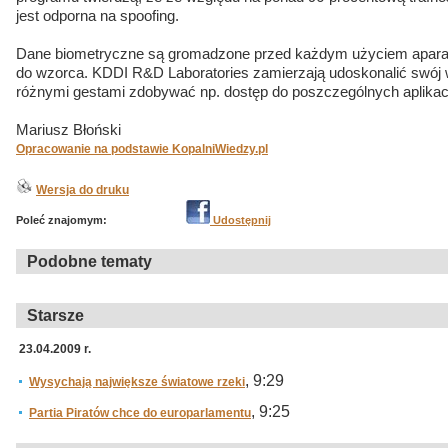
jest odporna na spoofing.
Dane biometryczne są gromadzone przed każdym użyciem aparatu
do wzorca. KDDI R&D Laboratories zamierzają udoskonalić swój 
różnymi gestami zdobywać np. dostęp do poszczególnych aplikacj
Mariusz Błoński
Opracowanie na podstawie KopalniWiedzy.pl
Wersja do druku
Poleć znajomym:
Udostępnij
Podobne tematy
Starsze
23.04.2009 r.
, 9:29
Wysychają największe światowe rzeki
, 9:25
Partia Piratów chce do europarlamentu