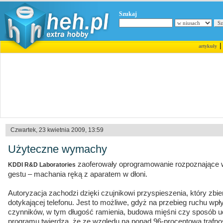
Szukaj
artykuły
Czwartek, 23 kwietnia 2009, 13:59
Użyteczne wymachy
zaoferowały oprogramowanie rozpoznające w
KDDI R&D Laboratories
gestu – machania ręką z aparatem w dłoni.
Autoryzacja zachodzi dzięki czujnikowi przyspieszenia, który zb
dotykającej telefonu. Jest to możliwe, gdyż na przebieg ruchu wp
czynników, w tym długość ramienia, budowa mięśni czy sposób 
programu twierdzą, że ze względu na ponad 96-procentową trafno