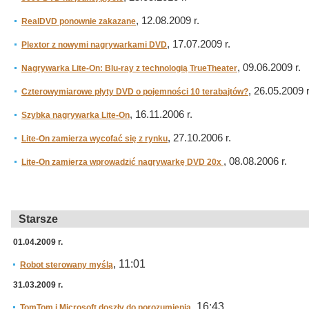
, 12.08.2009 r.
RealDVD ponownie zakazane
, 17.07.2009 r.
Plextor z nowymi nagrywarkami DVD
, 09.06.2009 r.
Nagrywarka Lite-On: Blu-ray z technologią TrueTheater
, 26.05.2009 r
Czterowymiarowe płyty DVD o pojemności 10 terabajtów?
, 16.11.2006 r.
Szybka nagrywarka Lite-On
, 27.10.2006 r.
Lite-On zamierza wycofać się z rynku
, 08.08.2006 r.
Lite-On zamierza wprowadzić nagrywarkę DVD 20x
Starsze
01.04.2009 r.
, 11:01
Robot sterowany myślą
31.03.2009 r.
, 16:43
TomTom i Microsoft doszły do porozumienia