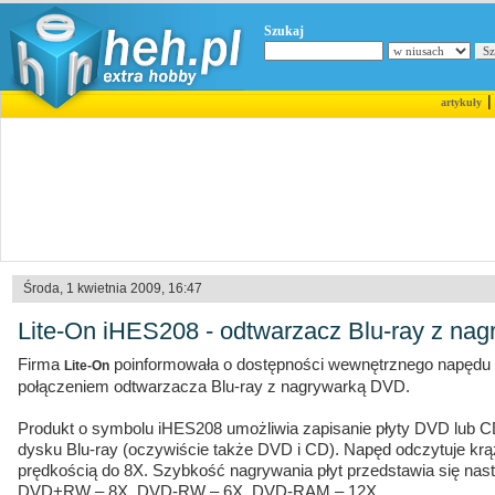
Szukaj
artykuły
Środa, 1 kwietnia 2009, 16:47
Lite-On iHES208 - odtwarzacz Blu-ray z na
Firma
poinformowała o dostępności wewnętrznego napędu d
Lite-On
połączeniem odtwarzacza Blu-ray z nagrywarką DVD.
Produkt o symbolu iHES208 umożliwia zapisanie płyty DVD lub C
dysku Blu-ray (oczywiście także DVD i CD). Napęd odczytuje k
prędkością do 8X. Szybkość nagrywania płyt przedstawia się na
DVD+RW – 8X, DVD-RW – 6X, DVD-RAM – 12X.