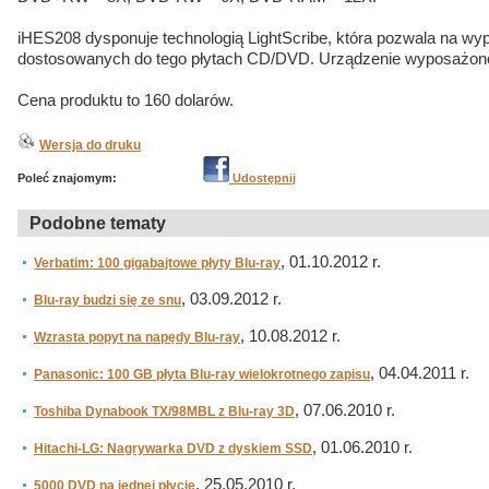
iHES208 dysponuje technologią LightScribe, która pozwala na wy
dostosowanych do tego płytach CD/DVD. Urządzenie wyposażono 
Cena produktu to 160 dolarów.
Wersja do druku
Poleć znajomym:
Udostępnij
Podobne tematy
, 01.10.2012 r.
Verbatim: 100 gigabajtowe płyty Blu-ray
, 03.09.2012 r.
Blu-ray budzi się ze snu
, 10.08.2012 r.
Wzrasta popyt na napędy Blu-ray
, 04.04.2011 r.
Panasonic: 100 GB płyta Blu-ray wielokrotnego zapisu
, 07.06.2010 r.
Toshiba Dynabook TX/98MBL z Blu-ray 3D
, 01.06.2010 r.
Hitachi-LG: Nagrywarka DVD z dyskiem SSD
, 25.05.2010 r.
5000 DVD na jednej płycie