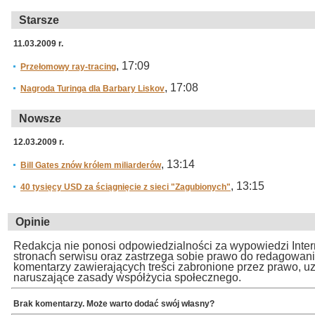
Starsze
11.03.2009 r.
, 17:09
Przełomowy ray-tracing
, 17:08
Nagroda Turinga dla Barbary Liskov
Nowsze
12.03.2009 r.
, 13:14
Bill Gates znów królem miliarderów
, 13:15
40 tysięcy USD za ściągnięcie z sieci "Zagubionych"
Opinie
Redakcja nie ponosi odpowiedzialności za wypowiedzi Inte
stronach serwisu oraz zastrzega sobie prawo do redagowan
komentarzy zawierających treści zabronione przez prawo, u
naruszające zasady współżycia społecznego.
Brak komentarzy. Może warto dodać swój własny?