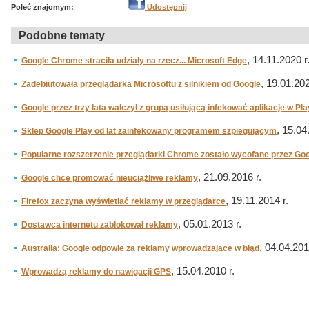
Poleć znajomym:
Udostępnij
Podobne tematy
, 14.11.2020 r
Google Chrome straciła udziały na rzecz... Microsoft Edge
, 19.01.202
Zadebiutowała przeglądarka Microsoftu z silnikiem od Google
Google przez trzy lata walczył z grupą usiłującą infekować aplikacje w Pla
, 15.04
Sklep Google Play od lat zainfekowany programem szpiegującym
Popularne rozszerzenie przeglądarki Chrome zostało wycofane przez Go
, 21.09.2016 r.
Google chce promować nieuciążliwe reklamy
, 19.11.2014 r.
Firefox zaczyna wyświetlać reklamy w przeglądarce
, 05.01.2013 r.
Dostawca internetu zablokował reklamy
, 04.04.201
Australia: Google odpowie za reklamy wprowadzające w błąd
, 15.04.2010 r.
Wprowadzą reklamy do nawigacji GPS