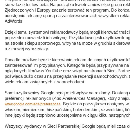
się w fazie testów beta. Na początku kwietnia niewielkie grono 
Zjednoczonych i Europy zacznie testować ten program. Do końca 
udostępnić reklamę opartą na zainteresowaniach wszystkim re
AdWords.
Dzięki temu systemowi reklamodawcy będą mogli kierować treści 
poprzednio odwiedzili ich witrynę. Przykładowo jeśli użytkownik ogl
na stronie sklepu sportowego, witryna ta może w grudniu skierow
o zimowej wyprzedaży.
Ponadto możliwe będzie kierowanie reklam do innych użytkownikó
zainteresowań im przypisanych. Kategorie będą przypisywane na
oglądanych filmów w YouTube oraz wizyt na stronach Sieci Partner
poświęca dużo czasu na przeglądanie recenzji samochodowych, 
wiele reklam związanych z samochodami.
Sami użytkownicy Google będą mieli wpływ na reklamy. Dostaną 
preferencji reklamowych (
Ads Preferences Manager
), który znaj
. Będzie on początkowo dostępny w 
www.google.com/ads/preferences
włoskim, niemieckim, hiszpańskim, holenderskim, szwedzkim, fiń
inne języki będą stopniowo udostępniane w ciągu kilku następnych
Wszyscy wydawcy w Sieci Partnerskiej Google będą mieli czas do