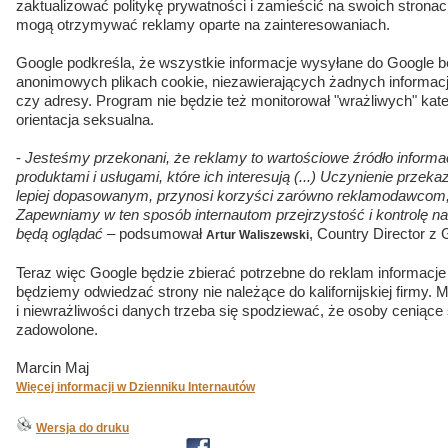
zaktualizować politykę prywatności i zamieścić na swoich stronac
mogą otrzymywać reklamy oparte na zainteresowaniach.
Google podkreśla, że wszystkie informacje wysyłane do Google
anonimowych plikach cookie, niezawierających żadnych informacji
czy adresy. Program nie będzie też monitorował "wrażliwych" katego
orientacja seksualna.
-
Jesteśmy przekonani, że reklamy to wartościowe źródło informa
produktami i usługami, które ich interesują (...) Uczynienie prze
lepiej dopasowanym, przynosi korzyści zarówno reklamodawcom, j
Zapewniamy w ten sposób internautom przejrzystość i kontrolę na
będą oglądać
– podsumował
, Country Director z
Artur Waliszewski
Teraz więc Google będzie zbierać potrzebne do reklam informacje
będziemy odwiedzać strony nie należące do kalifornijskiej firmy
i niewrażliwości danych trzeba się spodziewać, że osoby ceniące
zadowolone.
Marcin Maj
Więcej informacji w Dzienniku Internautów
Wersja do druku