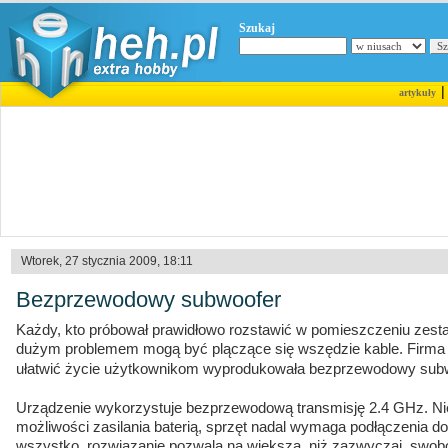
Szukaj
artykuły
Wtorek, 27 stycznia 2009, 18:11
Bezprzewodowy subwoofer
Każdy, kto próbował prawidłowo rozstawić w pomieszczeniu zesta
dużym problemem mogą być plączące się wszędzie kable. Firm
ułatwić życie użytkownikom wyprodukowała bezprzewodowy sub
Urządzenie wykorzystuje bezprzewodową transmisję 2.4 GHz. Nies
możliwości zasilania baterią, sprzęt nadal wymaga podłączenia d
wszystko, rozwiązanie pozwala na większą, niż zazwyczaj, swob