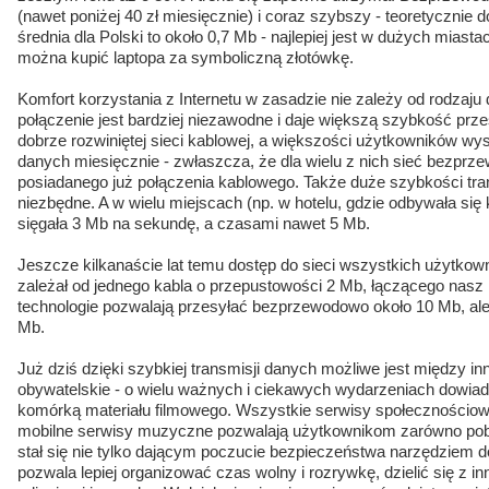
(nawet poniżej 40 zł miesięcznie) i coraz szybszy - teoretycznie
średnia dla Polski to około 0,7 Mb - najlepiej jest w dużych mias
można kupić laptopa za symboliczną złotówkę.
Komfort korzystania z Internetu w zasadzie nie zależy od rodzaj
połączenie jest bardziej niezawodne i daje większą szybkość prz
dobrze rozwiniętej sieci kablowej, a większości użytkowników wys
danych miesięcznie - zwłaszcza, że dla wielu z nich sieć bezprz
posiadanego już połączenia kablowego. Także duże szybkości tra
niezbędne. A w wielu miejscach (np. w hotelu, gdzie odbywała się
sięgała 3 Mb na sekundę, a czasami nawet 5 Mb.
Jeszcze kilkanaście lat temu dostęp do sieci wszystkich użytkow
zależał od jednego kabla o przepustowości 2 Mb, łączącego nasz k
technologie pozwalają przesyłać bezprzewodowo około 10 Mb, ale
Mb.
Już dziś dzięki szybkiej transmisji danych możliwe jest między i
obywatelskie - o wielu ważnych i ciekawych wydarzeniach dowia
komórką materiału filmowego. Wszystkie serwisy społecznościow
mobilne serwisy muzyczne pozwalają użytkownikom zarówno pobiera
stał się nie tylko dającym poczucie bezpieczeństwa narzędziem d
pozwala lepiej organizować czas wolny i rozrywkę, dzielić się z i