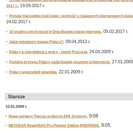
Liczba szkodliwego oprogramowania atakującego urządzenia Internetu R
, 19.09.2017 r.
2017 r.
Portale (nie)społecznościowe: zazdrość o znajomych internetowych po
24.02.2017 r.
, 09.02.2017 r.
10 praktycznych porad w Dniu Bezpiecznego Internetu
, 09.04.2013 r.
Jakie telewizory kupują Polacy?
, 24.03.2009 r.
Polacy a satysfakcja z pracy - raport Pracuj.pl
, 27.01.2009
Pomimo kryzysu Polacy nadal kupują prezenty w Internecie
, 22.01.2009 r.
Polacy wyprzedzili gigantów
Starsze
22.01.2009 r.
, 9:08
Nowe serwery Thecus w ofercie EPA Systemy
, 9:05
NETGEAR ReadyNAS Pro Pioneer Edition RNDP600E