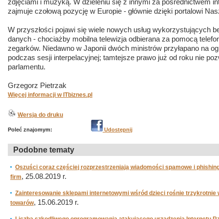
zdjęciami i muzyką. W dzieleniu się z innymi za pośrednictwem i
zajmuje czołową pozycję w Europie - głównie dzięki portalowi Nas
W przyszłości pojawi się wiele nowych usług wykorzystujących 
danych - chociażby mobilna telewizja odbierana za pomocą tele
zegarków. Niedawno w Japonii dwóch ministrów przyłapano na ogl
podczas sesji interpelacyjnej; tamtejsze prawo już od roku nie p
parlamentu.
Grzegorz Pietrzak
Więcej informacji w ITbiznes.pl
Wersja do druku
Poleć znajomym:
Udostępnij
Podobne tematy
Oszuści coraz częściej rozprzestrzeniają wiadomości spamowe i phishin
, 25.08.2019 r.
firm
Zainteresowanie sklepami internetowymi wśród dzieci rośnie trzykrotni
, 15.06.2019 r.
towarów