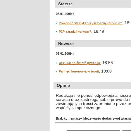
Starsze
08.01.2009 r.
, 18
PowerVR SGX543 przyszłością iPhone'a?
, 18:49
P2P zaradzi korkom?
Nowsze
08.01.2009 r.
, 18:56
USB 3.0 na ćwierć gwizdka
, 19:00
Pamięć fononowa w teorii
Opinie
Redakcja nie ponosi odpowiedzialności 
serwisu oraz zastrzega sobie prawo do
zawierających treści zabronione przez 
współżycia społecznego.
Brak komentarzy. Może warto dodać swój własn