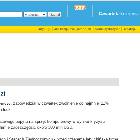
Czwartek
6 sierpnia 
|
|
|
artykuły
abc komputera (archiwum)
forum dyskusyjne
redakcja
zi
, zapowiedział w czwartek zwolnienie co najmniej 11%
Lenovo
a ludzi.
iatowego popytu na sprzęt komputerowy w wyniku kryzysu
 firmie zaoszczędzić około 300 mln USD.
ach i Stanach Zjednoczonych - przed czterema laty chińska firma