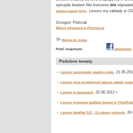
wykupiła bowiem filie koncernu
odpowiedz
IBM
. Lenovo ma zakłady w US
własną nazwą firmy
Grzegorz Pietrzak
Więcej informacji w ITbiznes.pl
Wersja do druku
Poleć znajomym:
Udostępnij
Podobne tematy
, 21.05.201
Lenovo zanotowało spadek zysku
Lenovo chce projektować własne układy scal
, 25.06.2012 r.
Lenovo w tarapatach
Lenovo wymienia wadliwe baterie w ThinkPad
, 26.
Lenovo IdeaPad S12 - 12-calowy netbook