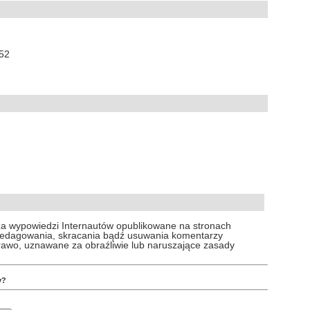
:52
za wypowiedzi Internautów opublikowane na stronach
 redagowania, skracania bądź usuwania komentarzy
prawo, uznawane za obraźliwie lub naruszające zasady
y?