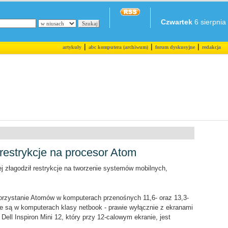
Czwartek
6 sierpnia 
|
|
|
artykuły
abc komputera (archiwum)
forum dyskusyjne
redakcja
 restrykcje na procesor Atom
iej złagodził restrykcje na tworzenie systemów mobilnych,
orzystanie Atomów w komputerach przenośnych 11,6- oraz 13,3-
e są w komputerach klasy netbook - prawie wyłącznie z ekranami
Dell Inspiron Mini 12, który przy 12-calowym ekranie, jest