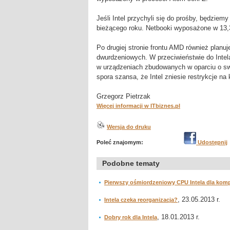
Jeśli Intel przychyli się do prośby, będzie
bieżącego roku. Netbooki wyposażone w 13,3
Po drugiej stronie frontu AMD również planu
dwurdzeniowych. W przeciwieństwie do Inte
w urządzeniach zbudowanych w oparciu o swój
spora szansa, że Intel zniesie restrykcje n
Grzegorz Pietrzak
Więcej informacji w ITbiznes.pl
Wersja do druku
Poleć znajomym:
Udostępnij
Podobne tematy
Pierwszy ośmiordzeniowy CPU Intela dla kom
, 23.05.2013 r.
Intela czeka reorganizacja?
, 18.01.2013 r.
Dobry rok dla Intela