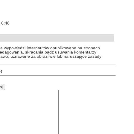
, 6:48
za wypowiedzi Internautów opublikowane na stronach
 redagowania, skracania bądź usuwania komentarzy
prawo, uznawane za obraźliwie lub naruszające zasady
y?