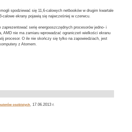
my mogli spodziewać się 11,6-calowych netbooków w drugim kwartale
-calowe ekrany pojawią się najwcześniej w czerwcu.
je zaprezentować serię energooszczędnych procesorów jedno- i
la, AMD nie ma zamiaru wprowadzać ograniczeń wielkości ekranu
 procesor. O ile nie skończy się tylko na zapowiedziach, jest
a komputery z Atomem.
, 17.06.2013 r.
puterów osobistych