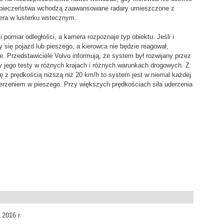
pieczeństwa wchodzą zaawansowane radary umieszczone z
era w lusterku wstecznym.
pomiar odległości, a kamera rozpoznaje typ obiektu. Jeśli i
y się pojazd lub pieszego, a kierowca nie będzie reagował,
 Przedstawiciele Volvo informują, że system był rozwijany przez
wały jego testy w różnych krajach i różnych warunkach drogowych. Z
ę z prędkością niższą niż 20 km/h to system jest w niemal każdej
derzeniem w pieszego. Przy większych prędkościach siła uderzenia
.2016 r.