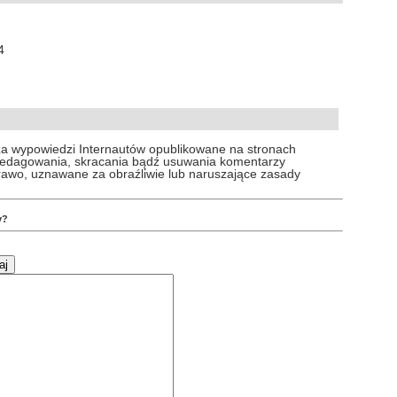
4
za wypowiedzi Internautów opublikowane na stronach
 redagowania, skracania bądź usuwania komentarzy
prawo, uznawane za obraźliwie lub naruszające zasady
y?