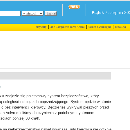
Piątek
7 sierpnia 202
|
|
|
artykuły
abc komputera (archiwum)
forum dyskusyjne
redakcja
0
znajdzie się przełomowy system bezpieczeństwa, który
S60
ą odległość od pojazdu poprzedzającego. System będzie w stanie
 bez interwencji kierowcy. Będzie też wykrywał pieszych przed
ch Volvo mieliśmy do czynienia z podobnym systemem
ościach poniżej 30 km/h.
e na niebezpieczeństwo nawet wówczas, gdy kierowca nie dotknie