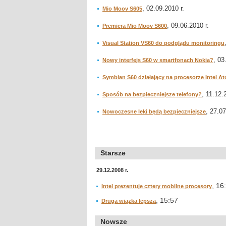
, 02.09.2010 r.
Mio Moov S605
, 09.06.2010 r.
Premiera Mio Moov S600
Visual Station VS60 do podglądu monitoringu
, 03
Nowy interfejs S60 w smartfonach Nokia?
Symbian S60 działający na procesorze Intel A
, 11.12.
Sposób na bezpieczniejsze telefony?
, 27.07
Nowoczesne leki będą bezpieczniejsze
Starsze
29.12.2008 r.
, 16
Intel prezentuje cztery mobilne procesory
, 15:57
Druga wiązka lepsza
Nowsze