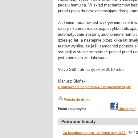
pedału hamulca. W skład mechanizmów bez
przodu pojazdu oraz obserwująca drogę kam
Zadaniem radarów jest wykrywanie obiektów i 
radary i kamera rozpoznają szybko zbliżając
automatycznie zostaną uruchomione hamulce.
dziesięć lat, a następnie przez kilka lat tr
testów wynika, że jeśli samochód porusza si
sytuacji w stanie zatrzymać pojazd przed u
jest znacząco zredukowana.
Volvo S60 trafi na rynek w 2010 roku.
Mariusz Błoński
Opracowanie na podstawie KopalniWiedzy.pl
Wersja do druku
Poleć znajomym:
Udostępnij
Podobne tematy
, 10.10
Co bezpieczniejsze - Android czy iOS?