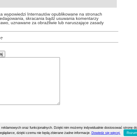
za wypowiedzi Internautów opublikowane na stronach
 redagowania, skracania bądź usuwania komentarzy
prawo, uznawane za obraźliwie lub naruszające zasady
y?
h, reklamowych oraz funkcjonalnych. Dzięki nim możemy indywidualnie dostosować stronę do
eglądarce, dzięki czemu nie będą zbierane żadne informacje.
Dowiedz się więcej.
Rozum
SQL: 18 | Uptime: 8 days, 10:44 h:m | Wszelkie uwagi prosimy zgłaszać pod adresem eddy@h