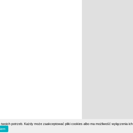
 twoich potrzeb. Każdy może zaakceptować pliki cookies albo ma możliwość wyłączenia ich
iem
eh.pl