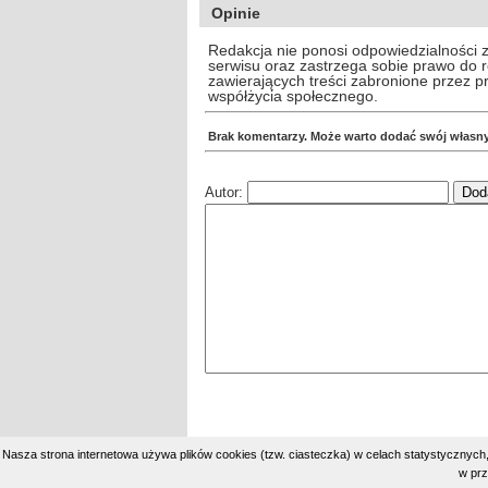
Opinie
Redakcja nie ponosi odpowiedzialności 
serwisu oraz zastrzega sobie prawo do
zawierających treści zabronione przez 
współżycia społecznego.
Brak komentarzy. Może warto dodać swój własn
Autor:
Nasza strona internetowa używa plików cookies (tzw. ciasteczka) w celach statystycznyc
w prz
Copyright © 2002-2026 |
Prywatność
| Load: 37.92 | 