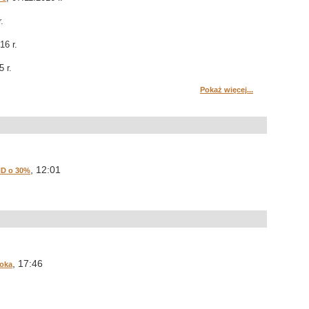
.
16 r.
5 r.
Pokaż więcej...
, 12:01
ND o 30%
, 17:46
ooka