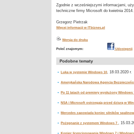
Zgodnie z wcześniejszymi informacjami, uży
techniczne firmy Microsoft do kwietnia 2014.
Grzegorz Pietrzak
Więcej informacji w ITbiznes.pl
Wersja do druku
Poleć znajomym:
Udostępnij
Podobne tematy
, 18.03.2020 r.
Luka w systemie Windows 10
Amerykańska Narodowa Agencja Bezpieczeńst
Po 11 latach od premiery wysłużony Windows 
NSA i Microsoft ostrzegają przed dziurą w W
Mercedes zapowiada koniec silników spalino
, 15.03.2
Pożegnanie z systemem Windows 7
Koniec licencjonowania Windows 7 i Windows