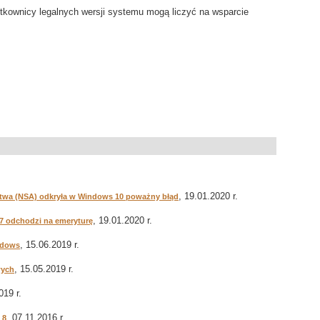
tkownicy legalnych wersji systemu mogą liczyć na wsparcie
, 19.01.2020 r.
wa (NSA) odkryła w Windows 10 poważny błąd
, 19.01.2020 r.
7 odchodzi na emeryturę
, 15.06.2019 r.
indows
, 15.05.2019 r.
wych
019 r.
, 07.11.2016 r.
 8