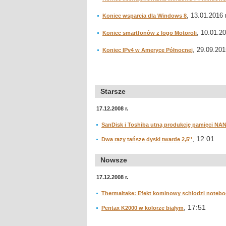
, 13.01.2016 r
Koniec wsparcia dla Windows 8
, 10.01.20
Koniec smartfonów z logo Motoroli
, 29.09.201
Koniec IPv4 w Ameryce Północnej
Starsze
17.12.2008 r.
SanDisk i Toshiba utną produkcję pamięci NA
, 12:01
Dwa razy tańsze dyski twarde 2,5''
Nowsze
17.12.2008 r.
Thermaltake: Efekt kominowy schłodzi noteb
, 17:51
Pentax K2000 w kolorze białym