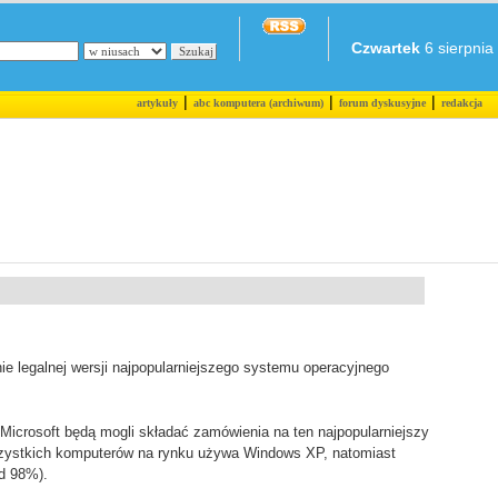
Czwartek
6 sierpnia 
|
|
|
artykuły
abc komputera (archiwum)
forum dyskusyjne
redakcja
e legalnej wersji najpopularniejszego systemu operacyjnego
Microsoft będą mogli składać zamówienia na ten najpopularniejszy
zystkich komputerów na rynku używa Windows XP, natomiast
d 98%).