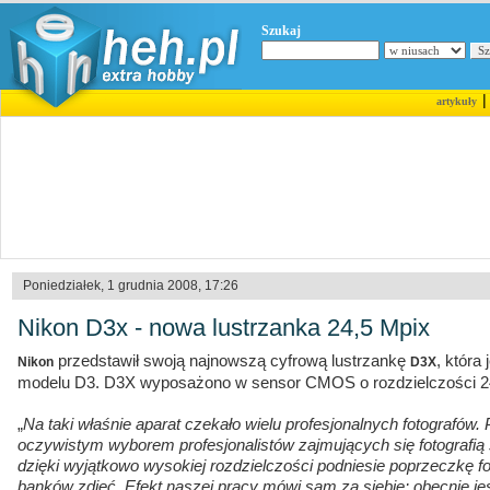
Szukaj
artykuły
Poniedziałek, 1 grudnia 2008, 17:26
Nikon D3x - nowa lustrzanka 24,5 Mpix
przedstawił swoją najnowszą cyfrową lustrzankę
, która
Nikon
D3X
modelu D3. D3X wyposażono w sensor CMOS o rozdzielczości 2
„
Na taki właśnie aparat czekało wielu profesjonalnych fotografów.
oczywistym wyborem profesjonalistów zajmujących się fotografi
dzięki wyjątkowo wysokiej rozdzielczości podniesie poprzeczkę fo
banków zdjęć. Efekt naszej pracy mówi sam za siebie: obecnie jes