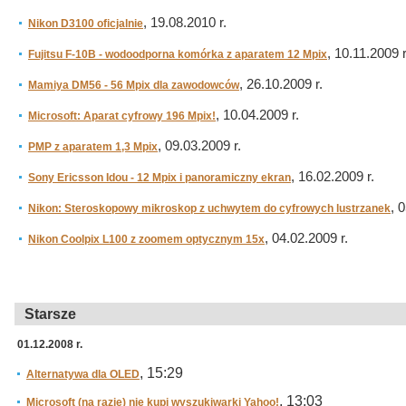
, 19.08.2010 r.
Nikon D3100 oficjalnie
, 10.11.2009 r
Fujitsu F-10B - wodoodporna komórka z aparatem 12 Mpix
, 26.10.2009 r.
Mamiya DM56 - 56 Mpix dla zawodowców
, 10.04.2009 r.
Microsoft: Aparat cyfrowy 196 Mpix!
, 09.03.2009 r.
PMP z aparatem 1,3 Mpix
, 16.02.2009 r.
Sony Ericsson Idou - 12 Mpix i panoramiczny ekran
, 
Nikon: Steroskopowy mikroskop z uchwytem do cyfrowych lustrzanek
, 04.02.2009 r.
Nikon Coolpix L100 z zoomem optycznym 15x
Starsze
01.12.2008 r.
, 15:29
Alternatywa dla OLED
, 13:03
Microsoft (na razie) nie kupi wyszukiwarki Yahoo!