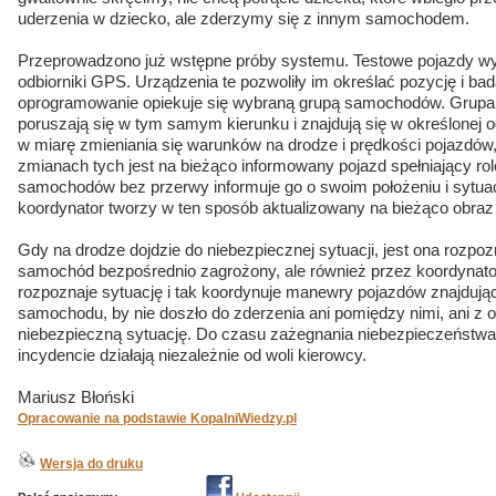
uderzenia w dziecko, ale zderzymy się z innym samochodem.
Przeprowadzono już wstępne próby systemu. Testowe pojazdy wy
odbiorniki GPS. Urządzenia te pozwoliły im określać pozycję i b
oprogramowanie opiekuje się wybraną grupą samochodów. Grupa s
poruszają się w tym samym kierunku i znajdują się w określonej o
w miarę zmieniania się warunków na drodze i prędkości pojazdów
zmianach tych jest na bieżąco informowany pojazd spełniający ro
samochodów bez przerwy informuje go o swoim położeniu i sytua
koordynator tworzy w ten sposób aktualizowany na bieżąco obraz
Gdy na drodze dojdzie do niebezpiecznej sytuacji, jest ona rozpo
samochód bezpośrednio zagrożony, ale również przez koordynator
rozpoznaje sytuację i tak koordynuje manewry pojazdów znajdują
samochodu, by nie doszło do zderzenia ani pomiędzy nimi, ani z o
niebezpieczną sytuację. Do czasu zażegnania niebezpieczeństwa
incydencie działają niezależnie od woli kierowcy.
Mariusz Błoński
Opracowanie na podstawie KopalniWiedzy.pl
Wersja do druku