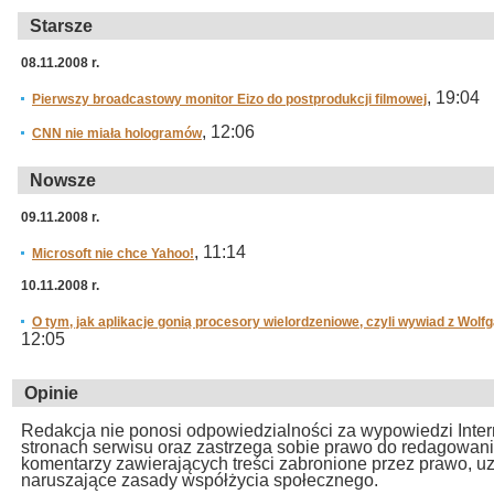
Starsze
08.11.2008 r.
, 19:04
Pierwszy broadcastowy monitor Eizo do postprodukcji filmowej
, 12:06
CNN nie miała hologramów
Nowsze
09.11.2008 r.
, 11:14
Microsoft nie chce Yahoo!
10.11.2008 r.
O tym, jak aplikacje gonią procesory wielordzeniowe, czyli wywiad z Wolf
12:05
Opinie
Redakcja nie ponosi odpowiedzialności za wypowiedzi Inte
stronach serwisu oraz zastrzega sobie prawo do redagowan
komentarzy zawierających treści zabronione przez prawo, u
naruszające zasady współżycia społecznego.