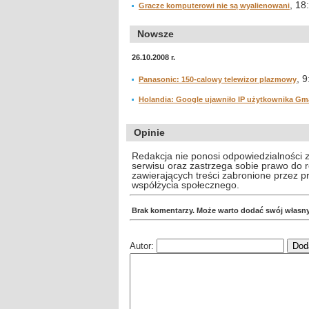
, 18
Gracze komputerowi nie są wyalienowani
Nowsze
26.10.2008 r.
, 9
Panasonic: 150-calowy telewizor plazmowy
Holandia: Google ujawniło IP użytkownika Gma
Opinie
Redakcja nie ponosi odpowiedzialności 
serwisu oraz zastrzega sobie prawo do
zawierających treści zabronione przez 
współżycia społecznego.
Brak komentarzy. Może warto dodać swój własn
Autor: