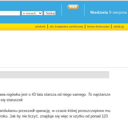
Niedziela
9 sierpnia 
|
|
|
artykuły
abc komputera (archiwum)
forum dyskusyjne
redakcja
rawa rogówka jest o 43 lata starsza od niego samego.
To najstarsze
 się staruszek
ambulansu przeszedł operację, w czasie której przeszczepiono mu
ku. Jak by nie liczyć, znajduje się więc w użytku od ponad 123