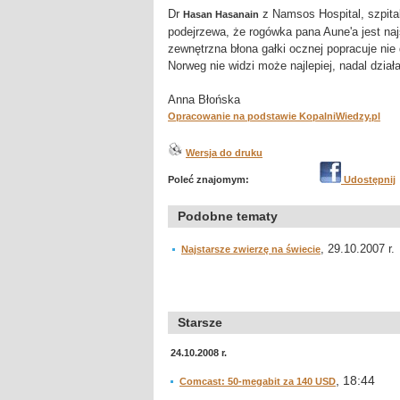
Dr
z Namsos Hospital, szpita
Hasan Hasanain
podejrzewa, że rogówka pana Aune'a jest n
zewnętrzna błona gałki ocznej popracuje nie 
Norweg nie widzi może najlepiej, nadal dział
Anna Błońska
Opracowanie na podstawie KopalniWiedzy.pl
Wersja do druku
Poleć znajomym:
Udostępnij
Podobne tematy
, 29.10.2007 r.
Najstarsze zwierzę na świecie
Starsze
24.10.2008 r.
, 18:44
Comcast: 50-megabit za 140 USD