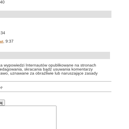
:40
:34
, 9:37
il
za wypowiedzi Internautów opublikowane na stronach
 redagowania, skracania bądź usuwania komentarzy
prawo, uznawane za obraźliwie lub naruszające zasady
y?