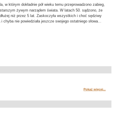
la, w którym dokładnie pół wieku temu przeprowadzono zabieg,
ajstarszym żywym narządem świata. W latach 50. sądzono, że
dłużej niż przez 5 lat. Zaskoczyła wszystkich i choć sędziwy
a i chyba nie powiedziała jeszcze swojego ostatniego słowa...
Pokaż więcej...