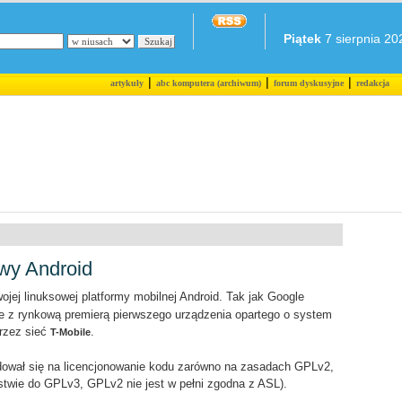
Piątek
7 sierpnia 202
|
|
|
artykuły
abc komputera (archiwum)
forum dyskusyjne
redakcja
wy Android
jej linuksowej platformy mobilnej Android. Tak jak Google
ie z rynkową premierą pierwszego urządzenia opartego o system
rzez sieć
.
T-Mobile
dował się na licencjonowanie kodu zarówno na zasadach GPLv2,
stwie do GPLv3, GPLv2 nie jest w pełni zgodna z ASL).