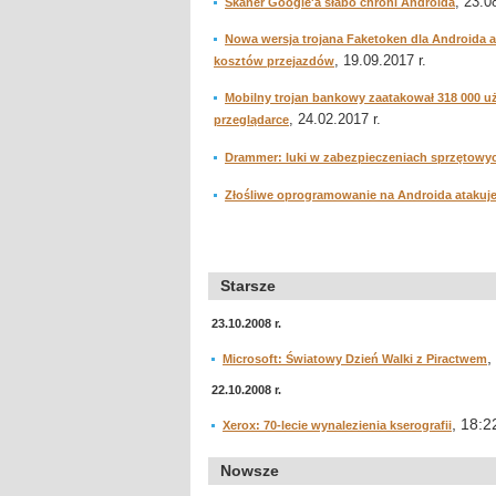
, 23.0
Skaner Google'a słabo chroni Androida
Nowa wersja trojana Faketoken dla Androida a
, 19.09.2017 r.
kosztów przejazdów
Mobilny trojan bankowy zaatakował 318 000 
, 24.02.2017 r.
przeglądarce
Drammer: luki w zabezpieczeniach sprzętowyc
Złośliwe oprogramowanie na Androida atakuj
Starsze
23.10.2008 r.
,
Microsoft: Światowy Dzień Walki z Piractwem
22.10.2008 r.
, 18:2
Xerox: 70-lecie wynalezienia kserografii
Nowsze