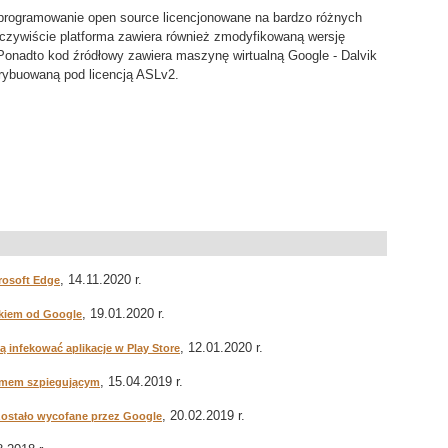
oprogramowanie open source licencjonowane na bardzo różnych
czywiście platforma zawiera również zmodyfikowaną wersję
 Ponadto kod źródłowy zawiera maszynę wirtualną Google - Dalvik
trybuowaną pod licencją ASLv2.
, 14.11.2020 r.
crosoft Edge
, 19.01.2020 r.
ikiem od Google
, 12.01.2020 r.
cą infekować aplikacje w Play Store
, 15.04.2019 r.
ramem szpiegującym
, 20.02.2019 r.
zostało wycofane przez Google