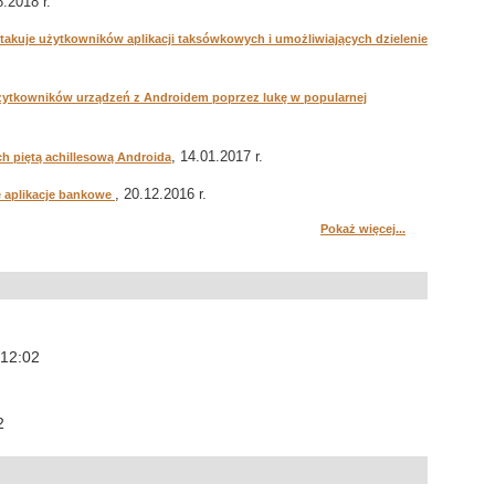
8.2018 r.
takuje użytkowników aplikacji taksówkowych i umożliwiających dzielenie
użytkowników urządzeń z Androidem poprzez lukę w popularnej
, 14.01.2017 r.
h piętą achillesową Androida
, 20.12.2016 r.
e aplikacje bankowe
Pokaż więcej...
 12:02
2