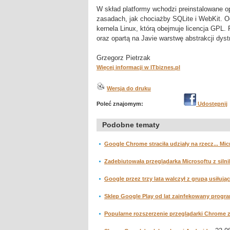
W skład platformy wchodzi preinstalowane 
zasadach, jak chociażby SQLite i WebKit. O
kernela Linux, którą obejmuje licencja GPL.
oraz opartą na Javie warstwę abstrakcji dys
Grzegorz Pietrzak
Więcej informacji w ITbiznes.pl
Wersja do druku
Poleć znajomym:
Udostępnij
Podobne tematy
Google Chrome straciła udziały na rzecz... Mi
Zadebiutowała przeglądarka Microsoftu z siln
Google przez trzy lata walczył z grupą usiłują
Sklep Google Play od lat zainfekowany prog
Popularne rozszerzenie przeglądarki Chrome 