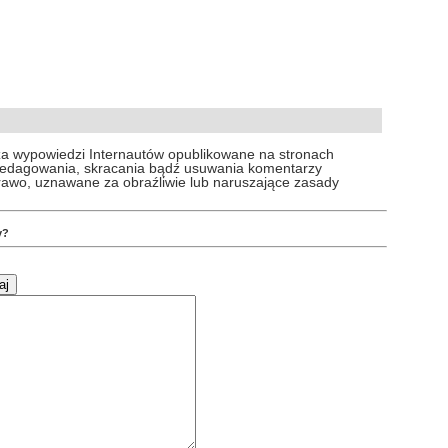
za wypowiedzi Internautów opublikowane na stronach
 redagowania, skracania bądź usuwania komentarzy
prawo, uznawane za obraźliwie lub naruszające zasady
y?