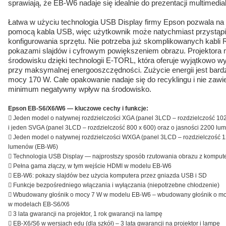
sprawiają, że EB-W6 nadaje się idealnie do prezentacji multimedia
Łatwa w użyciu technologia USB Display firmy Epson pozwala na 
pomocą kabla USB, więc użytkownik może natychmiast przystąpić
konfigurowania sprzętu. Nie potrzeba już skomplikowanych kabli 
pokazami slajdów i cyfrowym powiększeniem obrazu. Projektor
środowisku dzięki technologii E-TORL, która oferuje wyjątkowo 
przy maksymalnej energooszczędności. Zużycie energii jest bard
mocy 170 W. Całe opakowanie nadaje się do recyklingu i nie zawie
minimum negatywny wpływ na środowisko.
Epson EB-S6/X6/W6 — kluczowe cechy i funkcje:
 Jeden model o natywnej rozdzielczości XGA (panel 3LCD – rozdzielczość 102
i jeden SVGA (panel 3LCD – rozdzielczość 800 x 600) oraz o jasności 2200 l
 Jeden model o natywnej rozdzielczości WXGA (panel 3LCD – rozdzielczość 1
lumenów (EB-W6)
 Technologia USB Display — najprostszy sposób rzutowania obrazu z komput
 Pełna gama złączy, w tym wejście HDMI w modelu EB-W6
 EB-W6: pokazy slajdów bez użycia komputera przez gniazda USB i SD
 Funkcje bezpośredniego włączania i wyłączania (niepotrzebne chłodzenie)
 Wbudowany głośnik o mocy 7 W w modelu EB-W6 – wbudowany głośnik o m
w modelach EB-S6/X6
 3 lata gwarancji na projektor, 1 rok gwarancji na lampę
 EB-X6/S6 w wersjach edu (dla szkół) – 3 lata gwarancji na projektor i lampę