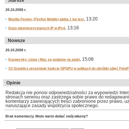
Starsze
20.10.2008 r.
, 13:20
Mozilla Fennec (Firefox Mobile) alpha 1 już jest
, 13:16
Dużo niewykorzystanych IP w IPv4
Nowsze
20.10.2008 r.
, 15:08
Kaspersky: Linux i Mac są podatne na ataki
S3 Graphics prezentuje funkcje GPGPU w aplikacji do obróbki zdjęć FotoP
Opinie
Redakcja nie ponosi odpowiedzialności za wypowiedzi Inte
stronach serwisu oraz zastrzega sobie prawo do redagowan
komentarzy zawierających treści zabronione przez prawo, u
naruszające zasady współżycia społecznego.
Brak komentarzy. Może warto dodać swój własny?