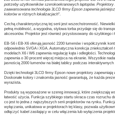
potrzeby użytkowników szerokoekranowych laptopów. Projektory 
zaawansowana technologia 3LCD firmy Epson zapewnia jaśniejszy 
kolorów w różnych lokalizacjach
”.
Cechą charakterystyczną tej serii jest wszechstronność. Niewielk
pełną mobilność, a wygodna, stylowa torba przydaje się do transp
akcesoriów. Projektor jest również przystosowany do szybkiego i
EB-S6 i EB-X6 oferują jasność 2200 lumenów i współczynnik kont
odpowiednio SVGA i XGA. Automatyczna korekcja zniekształceń
modelach X6 i W6 zapewnia regulację kąta i odległości. Technol
zapewnia o 30 procent więcej miejsca na ekranie. Wszystkie nada
jasnością 2000 lumenów na białej tablicy podczas interaktywnych
Dzięki technologii 3LCD firmy Epson nowe projektory zapewniają
Doskonałe kolory i znakomita jasność gwarantują, że każda preze
wyrazista.
Produkty są wyposażone w szereg innowacji, które zwiększają w
łatwość użycia. Funkcja szybkiego startu skraca czas rozruchu d
co jest to jedna z najszybszych serii projektorów na rynku. Funkc
wyłączania, unikatowa w projektorach tej klasy, pozwala użytkown
odłączyć kabel zasilający w celu włączenia lub wyłączenia proje