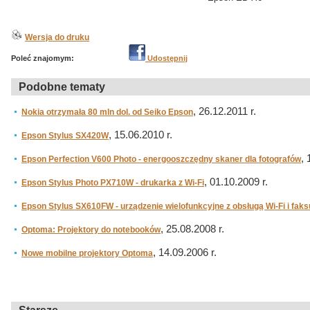
Wersja do druku
Poleć znajomym:
Udostępnij
Podobne tematy
, 26.12.2011 r.
Nokia otrzymała 80 mln dol. od Seiko Epson
, 15.06.2010 r.
Epson Stylus SX420W
, 
Epson Perfection V600 Photo - energooszczędny skaner dla fotografów
, 01.10.2009 r.
Epson Stylus Photo PX710W - drukarka z Wi-Fi
Epson Stylus SX610FW - urządzenie wielofunkcyjne z obsługą Wi-Fi i faks
, 25.08.2008 r.
Optoma: Projektory do notebooków
, 14.09.2006 r.
Nowe mobilne projektory Optoma