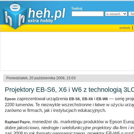
Szukaj
artykuły
Poniedziałek, 20 października 2008, 15:03
Projektory EB-S6, X6 i W6 z technologią 3L
zaprezentował urządzenia
,
i
— serię proje
Epson
EB-S6
EB-X6
EB-W6
2200 lumenów. Te niezwykle wszechstronne i łatwe w użyciu urz
zarówno w firmach, jak i instytucjach edukacyjnych.
, menedżer ds. marketingu produktów w Epson Europe
Raphael Payre
dobre jakościowo, niedrogie i wielofunkcyjne projektory dla firm i 
zaś 2008 to rok formatu panoramicznego, projektor EB-W6 o roz