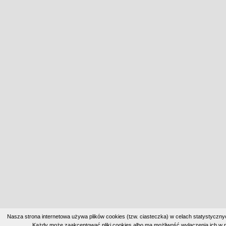
Nasza strona internetowa używa plików cookies (tzw. ciasteczka) w celach statystyczn
Każdy może zaakceptować pliki cookies albo ma możliwość wyłączenia ich w p