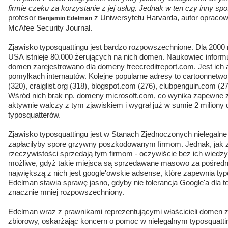
firmie czeku za korzystanie z jej usług. Jednak w ten czy inny spo
profesor
z Uniwersytetu Harvarda, autor opracowa
Benjamin Edelman
McAfee Security Journal.
Zjawisko typosquattingu jest bardzo rozpowszechnione. Dla 2000
USA istnieje 80.000 żerujących na nich domen. Naukowiec informu
domen zarejestrowano dla domeny freecreditreport.com. Jest ich a
pomyłkach internautów. Kolejne popularne adresy to cartoonnetw
(320), craiglist.org (318), blogspot.com (276), clubpenguin.com (2
Wśród nich brak np. domeny microsoft.com, co wynika zapewne z
aktywnie walczy z tym zjawiskiem i wygrał już w sumie 2 milion
typosquatterów.
Zjawisko typosquattingu jest w Stanach Zjednoczonych nielegalne 
zapłaciłyby spore grzywny poszkodowanym firmom. Jednak, jak
rzeczywistości sprzedają tym firmom - oczywiście bez ich wiedzy
możliwe, gdyż takie miejsca są sprzedawane masowo za pośredn
największą z nich jest google'owskie adsense, które zapewnia t
Edelman stawia sprawę jasno, gdyby nie tolerancja Google'a dla t
znacznie mniej rozpowszechniony.
Edelman wraz z prawnikami reprezentującymi właścicieli domen 
zbiorowy, oskarżając koncern o pomoc w nielegalnym typosquatti