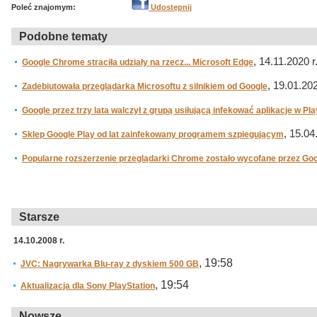
Poleć znajomym:
Udostępnij
Podobne tematy
, 14.11.2020 r
Google Chrome straciła udziały na rzecz... Microsoft Edge
, 19.01.202
Zadebiutowała przeglądarka Microsoftu z silnikiem od Google
Google przez trzy lata walczył z grupą usiłującą infekować aplikacje w Pla
, 15.04
Sklep Google Play od lat zainfekowany programem szpiegującym
Popularne rozszerzenie przeglądarki Chrome zostało wycofane przez Go
Starsze
14.10.2008 r.
, 19:58
JVC: Nagrywarka Blu-ray z dyskiem 500 GB
, 19:54
Aktualizacja dla Sony PlayStation
Nowsze