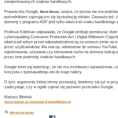
zarejestrowanych znaków handlowych.
Prawniczka Google,
, uważa, że pozew nie ma podstaw
Maria Moran
pośrednikiem zajmującym się dystrybucją reklam. Zauważa też,
domenę z programu ADF jeśli tylko właściciel znaku handlowego 
Profesor Edelman odpowiada, że Google próbuje pomieszać dwie 
cybersquatting Consumer Protection Act i Digital Millenium Copyr
właścicieli witryn przed odpowiedzialnością za umieszczenie na wi
przez użytkowników. Ma ona np. odniesienie do serwisu YouTube.
rejestrowania, używania czy kierowania ruchu na domeny łudząc
przez inne podmioty znaków handlowych.
Google broni się twierdząc, że nie ma możliwości sprawdzenia, 
korzysta z typosquattingu ani do kogo należy.
O tym, argumenty której strony przeważą, dowiemy się już w pr
zadecyduje, czy w ogóle zajmie się pozwem przeciwko Google.
Mariusz Błoński
Opracowanie na podstawie KopalniWiedzy.pl
Wersja do druku