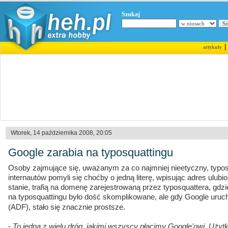
Szukaj
artykuły
Wtorek, 14 października 2008, 20:05
Google zarabia na typosquattingu
Osoby zajmujące się, uważanym za co najmniej nieetyczny, typosqu
internautów pomyli się choćby o jedną literę, wpisując adres ulubio
stanie, trafią na domenę zarejestrowaną przez typosquattera, gdz
na typosquattingu było dość skomplikowane, ale gdy Google uru
(ADF), stało się znacznie prostsze.
-
To jedna z wielu dróg, jakimi wszyscy płacimy Google'owi. Użyt