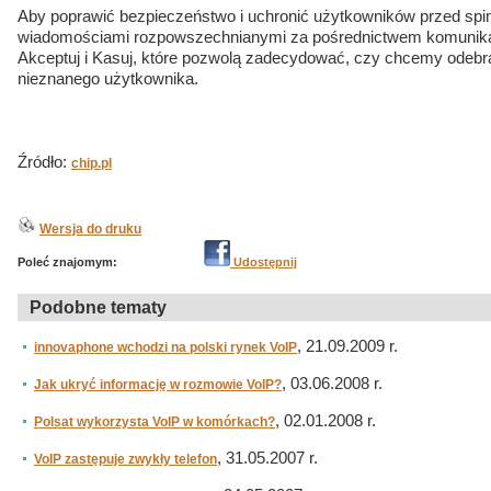
Aby poprawić bezpieczeństwo i uchronić użytkowników przed sp
wiadomościami rozpowszechnianymi za pośrednictwem komunikat
Akceptuj i Kasuj, które pozwolą zadecydować, czy chcemy odeb
nieznanego użytkownika.
Źródło:
chip.pl
Wersja do druku
Poleć znajomym:
Udostępnij
Podobne tematy
, 21.09.2009 r.
innovaphone wchodzi na polski rynek VoIP
, 03.06.2008 r.
Jak ukryć informację w rozmowie VoIP?
, 02.01.2008 r.
Polsat wykorzysta VoIP w komórkach?
, 31.05.2007 r.
VoIP zastępuje zwykły telefon