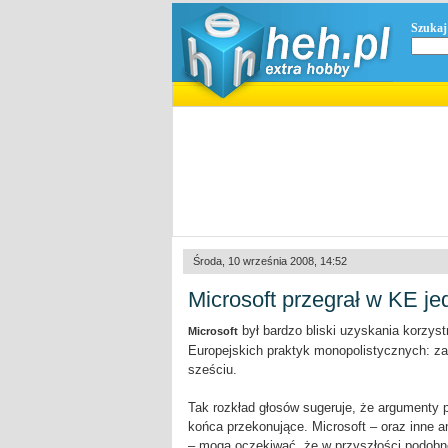
Szukaj
Środa, 10 września 2008, 14:52
Microsoft przegrał w KE j
był bardzo bliski uzyskania korzys
Microsoft
Europejskich praktyk monopolistycznych: z
sześciu.
Tak rozkład głosów sugeruje, że argumenty 
końca przekonujące. Microsoft – oraz inne 
– mogą oczekiwać, że w przyszłości podobn