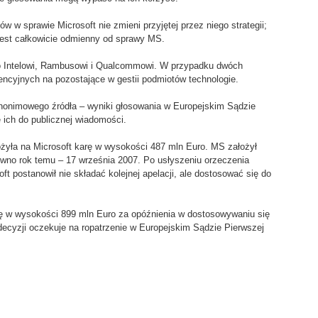
w w sprawie Microsoft nie zmieni przyjętej przez niego strategii;
 jest całkowicie odmienny od sprawy MS.
o Intelowi, Rambusowi i Qualcommowi. W przypadku dwóch
cencyjnych na pozostające w gestii podmiotów technologie.
anonimowego źródła – wyniki głosowania w Europejskim Sądzie
ę ich do publicznej wiadomości.
żyła na Microsoft karę w wysokości 487 mln Euro. MS założył
równo rok temu – 17 września 2007. Po usłyszeniu orzeczenia
t postanowił nie składać kolejnej apelacji, ale dostosować się do
ę w wysokości 899 mln Euro za opóźnienia w dostosowywaniu się
decyzji oczekuje na ropatrzenie w Europejskim Sądzie Pierwszej