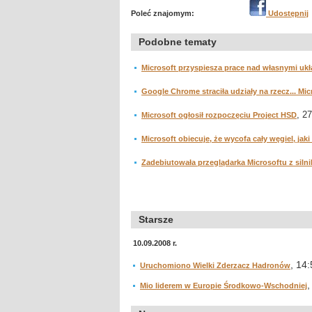
Poleć znajomym:
Udostępnij
Podobne tematy
Microsoft przyspiesza prace nad własnymi uk
Google Chrome straciła udziały na rzecz... Mi
, 2
Microsoft ogłosił rozpoczęciu Project HSD
Microsoft obiecuje, że wycofa cały węgiel, ja
Zadebiutowała przeglądarka Microsoftu z siln
Starsze
10.09.2008 r.
, 14
Uruchomiono Wielki Zderzacz Hadronów
,
Mio liderem w Europie Środkowo-Wschodniej