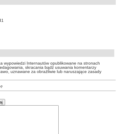
41
za wypowiedzi Internautów opublikowane na stronach
 redagowania, skracania bądź usuwania komentarzy
prawo, uznawane za obraźliwie lub naruszające zasady
y?