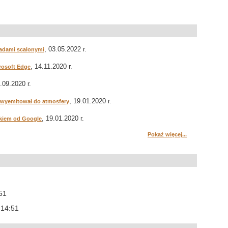
, 03.05.2022 r.
ładami scalonymi
, 14.11.2020 r.
crosoft Edge
7.09.2020 r.
, 19.01.2020 r.
ki wyemitował do atmosfery
, 19.01.2020 r.
ikiem od Google
Pokaż więcej...
:51
 14:51