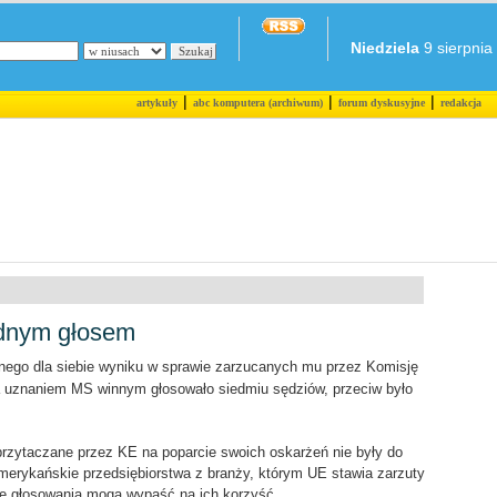
Niedziela
9 sierpnia 
|
|
|
artykuły
abc komputera (archiwum)
forum dyskusyjne
redakcja
ednym głosem
tnego dla siebie wyniku w sprawie zarzucanych mu przez Komisję
a uznaniem MS winnym głosowało siedmiu sędziów, przeciw było
przytaczane przez KE na poparcie swoich oskarżeń nie były do
amerykańskie przedsiębiorstwa z branży, którym UE stawia zarzuty
e głosowania mogą wypaść na ich korzyść.