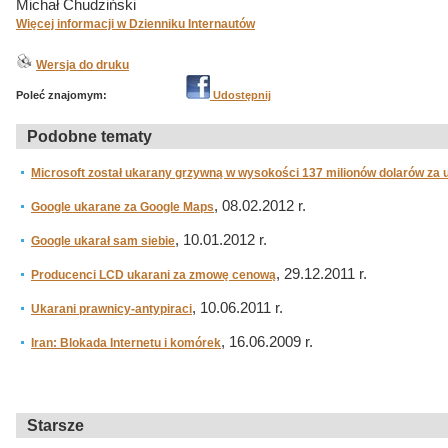
Michał Chudziński
Więcej informacji w Dzienniku Internautów
Wersja do druku
Poleć znajomym:
Udostępnij
Podobne tematy
Microsoft został ukarany grzywną w wysokości 137 milionów dolarów za 
, 08.02.2012 r.
Google ukarane za Google Maps
, 10.01.2012 r.
Google ukarał sam siebie
, 29.12.2011 r.
Producenci LCD ukarani za zmowę cenową
, 10.06.2011 r.
Ukarani prawnicy-antypiraci
, 16.06.2009 r.
Iran: Blokada Internetu i komórek
Starsze