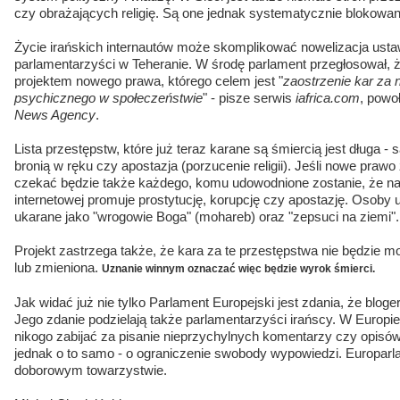
czy obrażających religię. Są one jednak systematycznie blokowa
Życie irańskich internautów może skomplikować nowelizacja ustaw
parlamentarzyści w Teheranie. W środę parlament przegłosował, że
projektem nowego prawa, którego celem jest "
zaostrzenie kar za
psychicznego w społeczeństwie
" - pisze serwis
iafrica.com
, powo
News Agency
.
Lista przestępstw, które już teraz karane są śmiercią jest długa - 
bronią w ręku czy apostazja (porzucenie religii). Jeśli nowe praw
czekać będzie także każdego, komu udowodnione zostanie, że na 
internetowej promuje prostytucję, korupcję czy apostazję. Osoby
ukarane jako "wrogowie Boga" (mohareb) oraz "zepsuci na ziemi".
Projekt zastrzega także, że kara za te przestępstwa nie będzie 
lub zmieniona.
Uznanie winnym oznaczać więc będzie wyrok śmierci.
Jak widać już nie tylko Parlament Europejski jest zdania, że blo
Jego zdanie podzielają także parlamentarzyści irańscy. W Europie 
nikogo zabijać za pisanie nieprzychylnych komentarzy czy opisów
jednak o to samo - o ograniczenie swobody wypowiedzi. Europarla
doborowym towarzystwie.