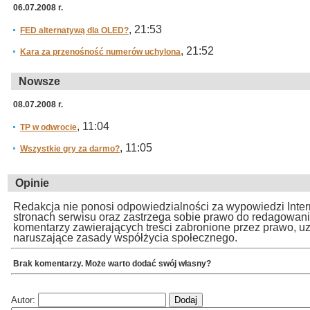
06.07.2008 r.
, 21:53
FED alternatywą dla OLED?
, 21:52
Kara za przenośność numerów uchylona
Nowsze
08.07.2008 r.
, 11:04
TP w odwrocie
, 11:05
Wszystkie gry za darmo?
Opinie
Redakcja nie ponosi odpowiedzialności za wypowiedzi Inte
stronach serwisu oraz zastrzega sobie prawo do redagowan
komentarzy zawierających treści zabronione przez prawo, u
naruszające zasady współżycia społecznego.
Brak komentarzy. Może warto dodać swój własny?
Autor: