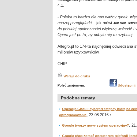
4.1.
-
Polska to bardzo dla nas ważny rynek, więc
naszej przeglądarki
– jak mówi
Jon von Tetzc
da polskiej społeczności większą wolność i 
Opera jest po to, by odbyło się to szybciej.
Allegro.pl to 174-ta najchętniej odwiedzana 
milionów użytkowników.
CHIP
Wersja do druku
Poleć znajomym:
Udostępnij
Podobne tematy
Operacja Ghoul: cyberprzestępcy biorą na ce
, 23.08.2016 r.
oprogramowanie
, 21
Google tworzy nowy system operacyjny?
Google chce zostać operatorem telefonii kom