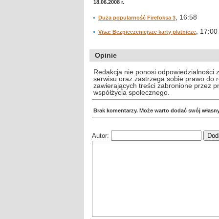
18.06.2008 r.
, 16:58
Duża popularność Firefoksa 3
, 17:00
Visa: Bezpieczeniejsze karty płatnicze
Opinie
Redakcja nie ponosi odpowiedzialności 
serwisu oraz zastrzega sobie prawo do
zawierających treści zabronione przez 
współżycia społecznego.
Brak komentarzy. Może warto dodać swój własn
Autor: