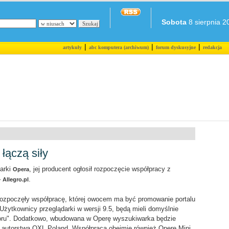
Sobota
8 sierpnia 20
|
|
|
artykuły
abc komputera (archiwum)
forum dyskusyjne
redakcja
 łączą siły
darki
, jej producent ogłosił rozpoczęcie współpracy z
Opera
–
.
Allegro.pl
l rozpoczęły współpracę, której owocem ma być promowanie portalu
Użytkownicy przeglądarki w wersji 9.5, będą mieli domyślnie
boru". Dodatkowo, wbudowana w Operę wyszukiwarka będzie
lu autorstwa QXL Poland. Współpraca obejmie również Operę Mini