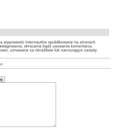
za wypowiedzi Internautów opublikowane na stronach
 redagowania, skracania bądź usuwania komentarzy
prawo, uznawane za obraźliwie lub naruszające zasady
y?