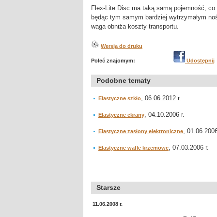
Flex-Lite Disc ma taką samą pojemność, co p
będąc tym samym bardziej wytrzymałym nośn
waga obniża koszty transportu.
Wersja do druku
Poleć znajomym:
Udostępnij
Podobne tematy
, 06.06.2012 r.
Elastyczne szkło
, 04.10.2006 r.
Elastyczne ekrany
, 01.06.2006
Elastyczne zasłony elektroniczne
, 07.03.2006 r.
Elastyczne wafle krzemowe
Starsze
11.06.2008 r.