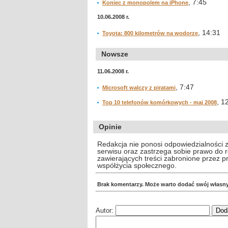
, 7:45
Koniec z monopolem na iPhone
10.06.2008 r.
, 14:31
Toyota: 800 kilometrów na wodorze
Nowsze
11.06.2008 r.
, 7:47
Microsoft walczy z piratami
, 1
Top 10 telefonów komórkowych - maj 2008
Opinie
Redakcja nie ponosi odpowiedzialności 
serwisu oraz zastrzega sobie prawo do
zawierających treści zabronione przez 
współżycia społecznego.
Brak komentarzy. Może warto dodać swój własn
Autor: