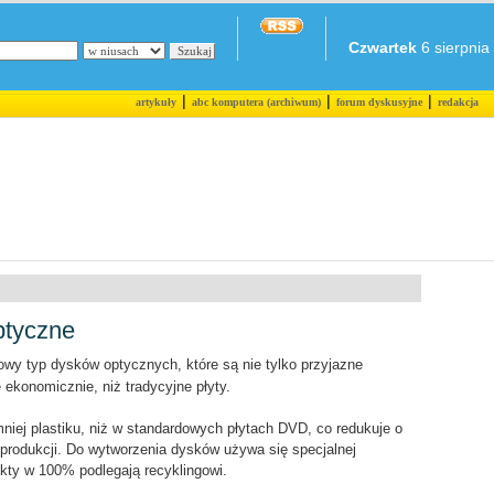
Czwartek
6 sierpnia 
|
|
|
artykuły
abc komputera (archiwum)
forum dyskusyjne
redakcja
optyczne
wy typ dysków optycznych, które są nie tylko przyjazne
 ekonomicznie, niż tradycyjne płyty.
niej plastiku, niż w standardowych płytach DVD, co redukuje o
produkcji. Do wytworzenia dysków używa się specjalnej
ukty w 100% podlegają recyklingowi.