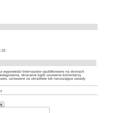
2:25
za wypowiedzi Internautów opublikowane na stronach
 redagowania, skracania bądź usuwania komentarzy
prawo, uznawane za obraźliwie lub naruszające zasady
y?