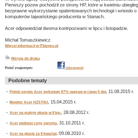
Pierwszy pozew pochodził ze strony HP, które w kwietniu ubiegłeg
bezprawne wykorzystanie opatentowanych technologii i wniosło o
komputerów tajwańskiego producenta w Stanach.
Acer odpowiedział dwoma kontrpozwami w lipcu i listopadzie.
Michał Tomaszkiewicz
Więcej informacji w ITbiznes.pl
Wersja do druku
Poleć znajomym:
Udostępnij
Podobne tematy
, 11.08.2015 r.
Polski serwis Acer wykonuje 97% napraw w ciągu 5 dni
, 15.04.2015 r.
Monitor Acer H257HU
, 28.08.2012 r.
Acer na małym plusie w II kw.
, 31.10.2011 r.
Acer podnosi ceny sprzętu
, 09.08.2010 r.
Acer na plusie za II kwartał