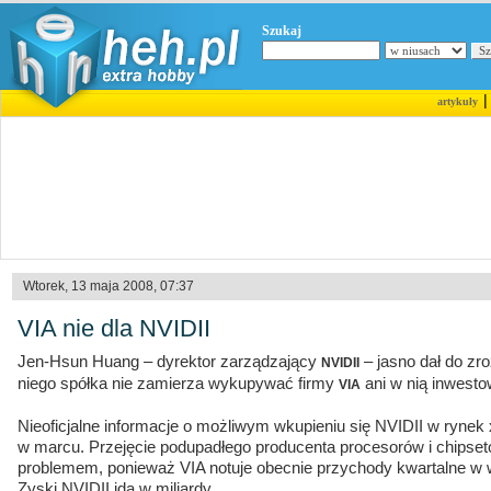
Szukaj
artykuły
Wtorek, 13 maja 2008, 07:37
VIA nie dla NVIDII
Jen-Hsun Huang – dyrektor zarządzający
– jasno dał do zr
NVIDII
niego spółka nie zamierza wykupywać firmy
ani w nią inwesto
VIA
Nieoficjalne informacje o możliwym wkupieniu się NVIDII w rynek 
w marcu. Przejęcie podupadłego producenta procesorów i chipset
problemem, ponieważ VIA notuje obecnie przychody kwartalne w 
Zyski NVIDII idą w miliardy.