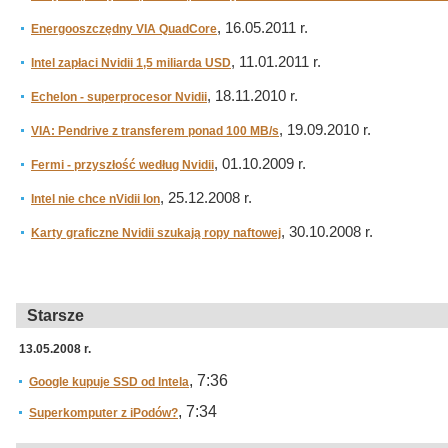
, 16.05.2011 r.
Energooszczędny VIA QuadCore
, 11.01.2011 r.
Intel zapłaci Nvidii 1,5 miliarda USD
, 18.11.2010 r.
Echelon - superprocesor Nvidii
, 19.09.2010 r.
VIA: Pendrive z transferem ponad 100 MB/s
, 01.10.2009 r.
Fermi - przyszłość według Nvidii
, 25.12.2008 r.
Intel nie chce nVidii Ion
, 30.10.2008 r.
Karty graficzne Nvidii szukają ropy naftowej
Starsze
13.05.2008 r.
, 7:36
Google kupuje SSD od Intela
, 7:34
Superkomputer z iPodów?