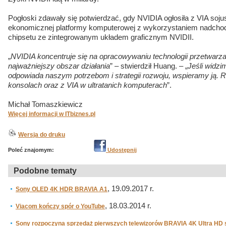
Pogłoski zdawały się potwierdzać, gdy NVIDIA ogłosiła z VIA soj
ekonomicznej platformy komputerowej z wykorzystaniem nadcho
chipsetu ze zintegrowanym układem graficznym NVIDII.
„
NVIDIA koncentruje się na opracowywaniu technologii przetwarza
najważniejszy obszar działania
” – stwierdził Huang. – „
Jeśli widzi
odpowiada naszym potrzebom i strategii rozwoju, wspieramy ją.
konsolach oraz z VIA w ultratanich komputerach
”.
Michał Tomaszkiewicz
Więcej informacji w ITbiznes.pl
Wersja do druku
Poleć znajomym:
Udostępnij
Podobne tematy
, 19.09.2017 r.
Sony OLED 4K HDR BRAVIA A1
, 18.03.2014 r.
Viacom kończy spór o YouTube
Sony rozpoczyna sprzedaż pierwszych telewizorów BRAVIA 4K Ultra HD s