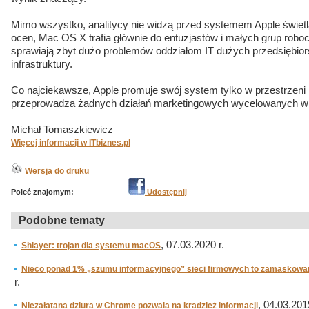
Mimo wszystko, analitycy nie widzą przed systemem Apple świetla
ocen, Mac OS X trafia głównie do entuzjastów i małych grup rob
sprawiają zbyt dużo problemów oddziałom IT dużych przedsiębio
infrastruktury.
Co najciekawsze, Apple promuje swój system tylko w przestrzeni 
przeprowadza żadnych działań marketingowych wycelowanych w
Michał Tomaszkiewicz
Więcej informacji w ITbiznes.pl
Wersja do druku
Poleć znajomym:
Udostępnij
Podobne tematy
, 07.03.2020 r.
Shlayer: trojan dla systemu macOS
Nieco ponad 1% „szumu informacyjnego” sieci firmowych to zamaskowa
r.
, 04.03.2019
Niezałatana dziura w Chrome pozwala na kradzież informacji