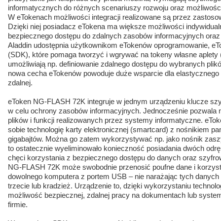
informatycznych do różnych scenariuszy rozwoju oraz możliwości 
W eTokenach możliwości integracji realizowane są przez zastoso
Dzięki niej posiadacz eTokena ma większe możliwości indywidual
bezpiecznego dostępu do zdalnych zasobów informacyjnych oraz
Aladdin udostępnia użytkownikom eTokenów oprogramowanie, eTok
(SDK), które pomaga tworzyć i wgrywać na tokeny własne aplety (
umożliwiają np. definiowanie zdalnego dostępu do wybranych plików,
nowa cecha eTokenów powoduje duże wsparcie dla elastycznego 
zdalnej.
eToken NG-FLASH 72K integruje w jednym urządzeniu klucze szyfr
w celu ochrony zasobów informacyjnych. Jednocześnie pozwala n
plików i funkcji realizowanych przez systemy informatyczne. e
sobie technologię karty elektronicznej (smartcard) z nośnikiem pa
gigabajtów. Można go zatem wykorzystywać np. jako nośnik zas
to ostatecznie wyeliminowało konieczność posiadania dwóch od
chęci korzystania z bezpiecznego dostępu do danych oraz szyfro
NG-FLASH 72K może swobodnie przenosić poufne dane i korzyst
dowolnego komputera z portem USB – nie narażając tych danych 
trzecie lub kradzież. Urządzenie to, dzięki wykorzystaniu technolo
możliwość bezpiecznej, zdalnej pracy na dokumentach lub system
firmie.