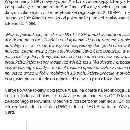
Wspomniany SDK, nowy system Aladdina wspierający tokeny z tec
kompatybilny ze standardem Sun Java. eTokeny spełniają ponadt
danych, włączając w to amerykańskie regulacje SOX, HIPPA i m
Jednocześnie Aladdin zwiększył pojemność pamięci zapisywanej 
tokenie do 4 GB.
„
Można powiedzieć, że eToken NG-FLASH umożliwia firmom realiz
w którym, poza możliwością posługiwania się podpisem elektroni
dowolnym czasie realizowany jest bezpieczny dostęp do sieci, ap
nowego tokena wraz z nową technologią Java Card pokazuje, w k
misją jest z jednej strony podnoszenie poziomu bezpieczeństwa, al
produktów, które wspomagają rozwój biznesu. Wspieramy przeds
indywidualnego, elastycznego określania sposobu wykorzystania
np. przez pracowników mobilnych lub tych, którzy pracują w swo
, wiceprezes Aladdina odpowiedzialny za pion eTokenów.
Yanai
Certyfikowane tokeny sprzętowe Aladdina oparte na technologii Ja
koncepcji plug-and-play. Ich instalację wspiera interfejs CCID Micr
załączonego sterownika. Obecnie z rozszerzoną pamięcią 72K do
eTokenów Aladdina: eToken PRO i eToken PRO Smartcard. Wszyst
Card.