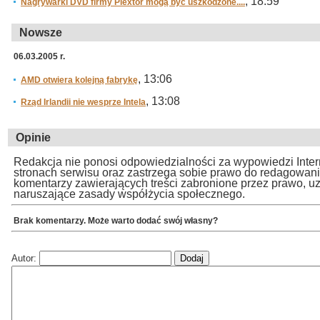
, 18:59
Nagrywarki DVD firmy Plextor mogą być uszkodzone....
Nowsze
06.03.2005 r.
, 13:06
AMD otwiera kolejną fabrykę
, 13:08
Rząd Irlandii nie wesprze Intela
Opinie
Redakcja nie ponosi odpowiedzialności za wypowiedzi Inte
stronach serwisu oraz zastrzega sobie prawo do redagowan
komentarzy zawierających treści zabronione przez prawo, u
naruszające zasady współżycia społecznego.
Brak komentarzy. Może warto dodać swój własny?
Autor: