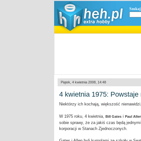
Szukaj
Piątek, 4 kwietnia 2008, 14:48
4 kwietnia 1975: Powstaje 
Niektórzy ich kochają, większość nienawidzi,
W 1975 roku, 4 kwietnia,
i
Bill Gates
Paul Alle
sobie sprawy, że za jakiś czas będą jednymi
korporacji w Stanach Zjednoczonych.
Gates i Allen byli kumplami ze szkoły w Se