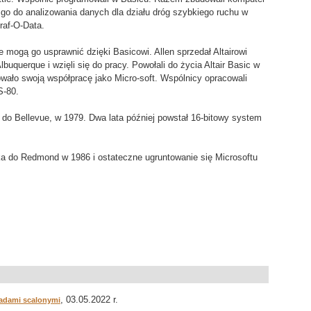
i go do analizowania danych dla działu dróg szybkiego ruchu w
raf-O-Data.
e mogą go usprawnić dzięki Basicowi. Allen sprzedał Altairowi
buquerque i wzięli się do pracy. Powołali do życia Altair Basic w
wało swoją współpracę jako Micro-soft. Wspólnicy opracowali
S-80.
 do Bellevue, w 1979. Dwa lata później powstał 16-bitowy system
zka do Redmond w 1986 i ostateczne ugruntowanie się Microsoftu
, 03.05.2022 r.
ładami scalonymi