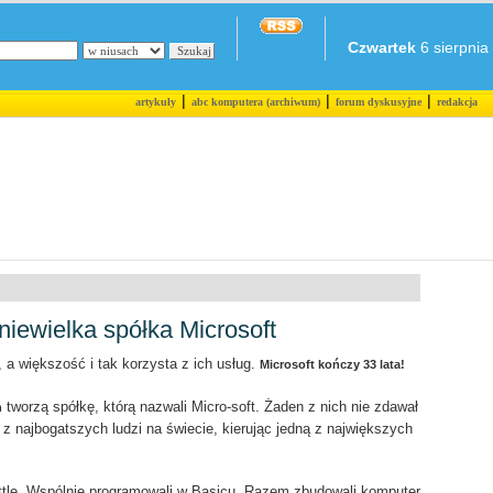
Czwartek
6 sierpnia 
|
|
|
artykuły
abc komputera (archiwum)
forum dyskusyjne
redakcja
niewielka spółka Microsoft
 a większość i tak korzysta z ich usług.
Microsoft kończy 33 lata!
tworzą spółkę, którą nazwali Micro-soft. Żaden z nich nie zdawał
n
 z najbogatszych ludzi na świecie, kierując jedną z największych
attle. Wspólnie programowali w Basicu. Razem zbudowali komputer