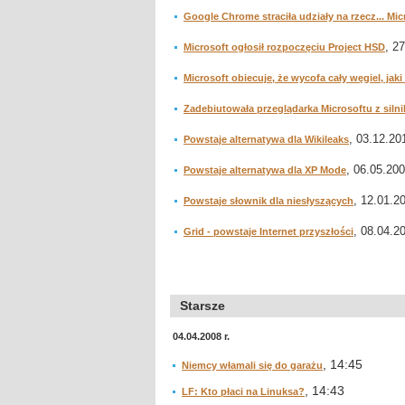
Google Chrome straciła udziały na rzecz... Mi
, 2
Microsoft ogłosił rozpoczęciu Project HSD
Microsoft obiecuje, że wycofa cały węgiel, ja
Zadebiutowała przeglądarka Microsoftu z siln
, 03.12.201
Powstaje alternatywa dla Wikileaks
, 06.05.200
Powstaje alternatywa dla XP Mode
, 12.01.20
Powstaje słownik dla niesłyszących
, 08.04.20
Grid - powstaje Internet przyszłości
Starsze
04.04.2008 r.
, 14:45
Niemcy włamali się do garażu
, 14:43
LF: Kto płaci na Linuksa?