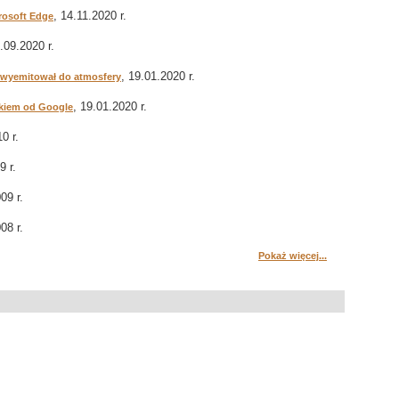
, 14.11.2020 r.
crosoft Edge
7.09.2020 r.
, 19.01.2020 r.
ki wyemitował do atmosfery
, 19.01.2020 r.
ikiem od Google
0 r.
9 r.
09 r.
08 r.
Pokaż więcej...