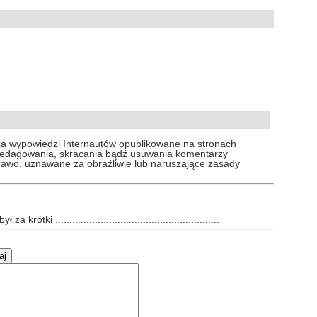
za wypowiedzi Internautów opublikowane na stronach
 redagowania, skracania bądź usuwania komentarzy
prawo, uznawane za obraźliwie lub naruszające zasady
ki ..........................................................