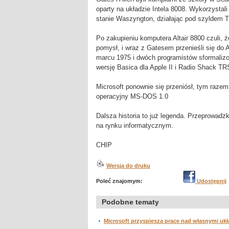
oparty na układzie Intela 8008. Wykorzystal
stanie Waszyngton, działając pod szyldem T
Po zakupieniu komputera Altair 8800 czuli, ż
pomysł, i wraz z Gatesem przenieśli się do Al
marcu 1975 i dwóch programistów sformalizo
wersję Basica dla Apple II i Radio Shack TR
Microsoft ponownie się przeniósł, tym razem
operacyjny MS-DOS 1.0
Dalsza historia to już legenda. Przeprowad
na rynku informatycznym.
CHIP
Wersja do druku
Poleć znajomym:
Udostępnij
Podobne tematy
Microsoft przyspiesza prace nad własnymi uk