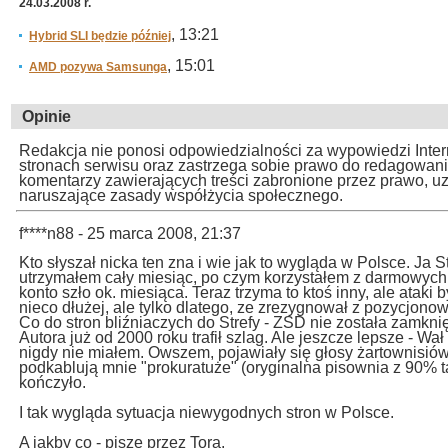
24.03.2008 r.
, 13:21
Hybrid SLI będzie później
, 15:01
AMD pozywa Samsunga
Opinie
Redakcja nie ponosi odpowiedzialności za wypowiedzi Inte
stronach serwisu oraz zastrzega sobie prawo do redagowan
komentarzy zawierających treści zabronione przez prawo, u
naruszające zasady współżycia społecznego.
f****n88 - 25 marca 2008, 21:37
Kto słyszał nicka ten zna i wie jak to wygląda w Polsce. Ja S
utrzymałem cały miesiąc, po czym korzystałem z darmowych 
konto szło ok. miesiąca. Teraz trzyma to ktoś inny, ale ataki 
nieco dłużej, ale tylko dlatego, ze zrezygnował z pozycjono
Co do stron bliźniaczych do Strefy - ZSD nie została zamkni
Autora już od 2000 roku trafił szlag. Ale jeszcze lepsze - Wał
nigdy nie miałem. Owszem, pojawiały się głosy żartownisiów, 
podkablują mnie "prokuratuże" (oryginalna pisownia z 90% ta
kończyło.
I tak wygląda sytuacja niewygodnych stron w Polsce.
A jakby co - piszę przez Tora.