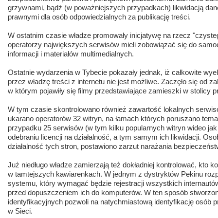
grzywnami, bądź (w poważniejszych przypadkach) likwidacją dane
prawnymi dla osób odpowiedzialnych za publikację treści.
W ostatnim czasie władze promowały inicjatywę na rzecz "czysteg
operatorzy największych serwisów mieli zobowiązać się do sam
informacji i materiałów multimedialnych.
Ostatnie wydarzenia w Tybecie pokazały jednak, iż całkowite wy
przez władzę treści z internetu nie jest możliwe. Zaczęło się od 
w którym pojawiły się filmy przedstawiające zamieszki w stolicy pr
W tym czasie skontrolowano również zawartość lokalnych serwis
ukarano operatorów 32 witryn, na łamach których poruszano tem
przypadku 25 serwisów (w tym kilku popularnych witryn wideo ja
odebraniu licencji na działalność, a tym samym ich likwidacji. Os
działalność tych stron, postawiono zarzut narażania bezpieczeńst
Już niedługo władze zamierzają też dokładniej kontrolować, kto ko
w tamtejszych kawiarenkach. W jednym z dystryktów Pekinu roz
systemu, który wymagać będzie rejestracji wszystkich internautó
przed dopuszczeniem ich do komputerów. W ten sposób stworz
identyfikacyjnych pozwoli na natychmiastową identyfikację osób
w Sieci.