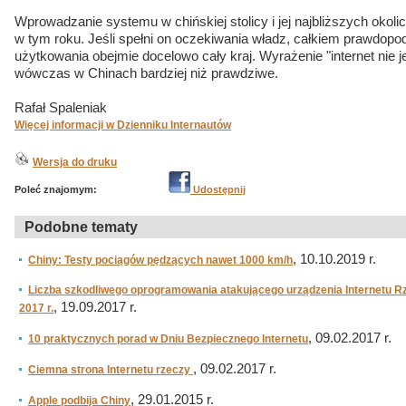
Wprowadzanie systemu w chińskiej stolicy i jej najbliższych oko
w tym roku. Jeśli spełni on oczekiwania władz, całkiem prawdopo
użytkowania obejmie docelowo cały kraj. Wyrażenie "internet nie j
wówczas w Chinach bardziej niż prawdziwe.
Rafał Spaleniak
Więcej informacji w Dzienniku Internautów
Wersja do druku
Poleć znajomym:
Udostępnij
Podobne tematy
, 10.10.2019 r.
Chiny: Testy pociągów pędzących nawet 1000 km/h
Liczba szkodliwego oprogramowania atakującego urządzenia Internetu R
, 19.09.2017 r.
2017 r.
, 09.02.2017 r.
10 praktycznych porad w Dniu Bezpiecznego Internetu
, 09.02.2017 r.
Ciemna strona Internetu rzeczy
, 29.01.2015 r.
Apple podbija Chiny