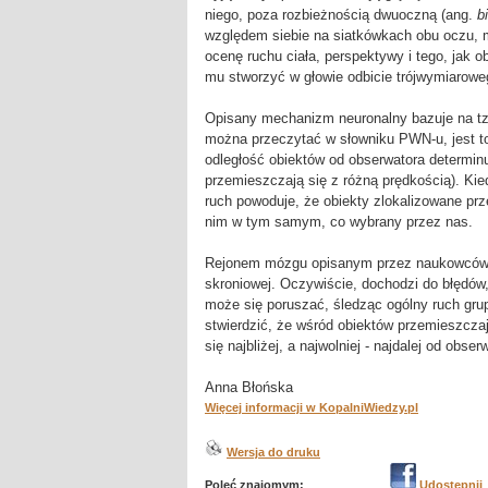
niego, poza rozbieżnością dwuoczną (ang.
b
względem siebie na siatkówkach obu oczu,
ocenę ruchu ciała, perspektywy i tego, jak 
mu stworzyć w głowie odbicie trójwymiarowe
Opisany mechanizm neuronalny bazuje na tzw
można przeczytać w słowniku PWN-u, jest to 
odległość obiektów od obserwatora determinu
przemieszczają się z różną prędkością). Ki
ruch powoduje, że obiekty zlokalizowane pr
nim w tym samym, co wybrany przez nas.
Rejonem mózgu opisanym przez naukowców z 
skroniowej. Oczywiście, dochodzi do błędó
może się poruszać, śledząc ogólny ruch gru
stwierdzić, że wśród obiektów przemieszcza
się najbliżej, a najwolniej - najdalej od obser
Anna Błońska
Więcej informacji w KopalniWiedzy.pl
Wersja do druku
Poleć znajomym:
Udostępnij