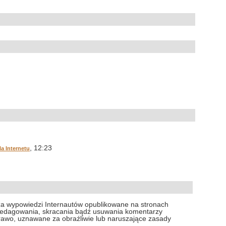
, 12:23
la Internetu
za wypowiedzi Internautów opublikowane na stronach
 redagowania, skracania bądź usuwania komentarzy
prawo, uznawane za obraźliwie lub naruszające zasady