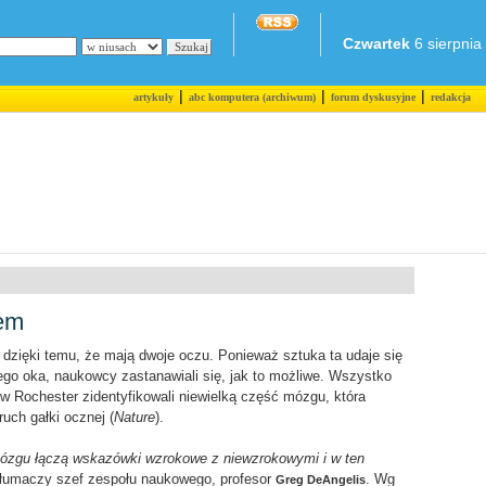
Czwartek
6 sierpnia 
|
|
|
artykuły
abc komputera (archiwum)
forum dyskusyjne
redakcja
iem
ię dzięki temu, że mają dwoje oczu. Ponieważ sztuka ta udaje się
ego oka, naukowcy zastanawiali się, jak to możliwe. Wszystko
 w Rochester zidentyfikowali niewielką część mózgu, która
ruch gałki ocznej (
Nature
).
mózgu łączą wskazówki wzrokowe z niewzrokowymi i w ten
tłumaczy szef zespołu naukowego, profesor
. Wg
Greg DeAngelis