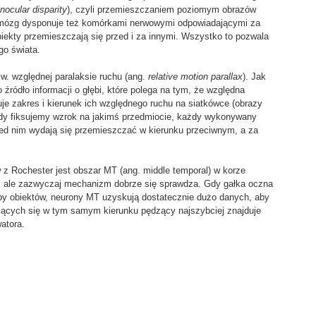
inocular disparity
), czyli przemieszczaniem poziomym obrazów
 mózg dysponuje też komórkami nerwowymi odpowiadającymi za
obiekty przemieszczają się przed i za innymi. Wszystko to pozwala
go świata.
. względnej paralaksie ruchu (ang.
relative motion parallax
). Jak
źródło informacji o głębi, które polega na tym, że względna
je zakres i kierunek ich względnego ruchu na siatkówce (obrazy
edy fiksujemy wzrok na jakimś przedmiocie, każdy wykonywany
zed nim wydają się przemieszczać w kierunku przeciwnym, a za
Rochester jest obszar MT (ang. middle temporal) w korze
w, ale zazwyczaj mechanizm dobrze się sprawdza. Gdy gałka oczna
py obiektów, neurony MT uzyskują dostatecznie dużo danych, aby
jących się w tym samym kierunku pędzący najszybciej znajduje
watora.