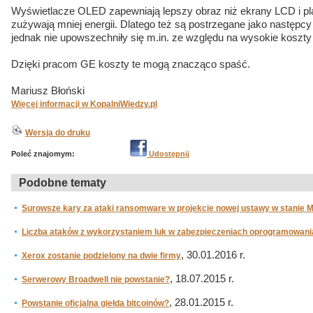
Wyświetlacze OLED zapewniają lepszy obraz niż ekrany LCD i p
zużywają mniej energii. Dlatego też są postrzegane jako następcy
jednak nie upowszechniły się m.in. ze względu na wysokie koszty 
Dzięki pracom GE koszty te mogą znacząco spaść.
Mariusz Błoński
Więcej informacji w KopalniWiedzy.pl
Wersja do druku
Poleć znajomym:
Udostępnij
Podobne tematy
Surowsze kary za ataki ransomware w projekcie nowej ustawy w stanie 
Liczba ataków z wykorzystaniem luk w zabezpieczeniach oprogramowani
, 30.01.2016 r.
Xerox zostanie podzielony na dwie firmy
, 18.07.2015 r.
Serwerowy Broadwell nie powstanie?
, 28.01.2015 r.
Powstanie oficjalna giełda bitcoinów?