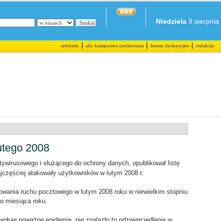
Niedziela
9 sierpnia 
|
|
|
artykuły
abc komputera (archiwum)
forum dyskusyjne
redakcja
utego 2008
ywirusowego i służącego do ochrony danych, opublikował listę
jczęściej atakowały użytkowników w lutym 2008 r.
wania ruchu pocztowego w lutym 2008 roku w niewielkim stopniu
o miesiąca roku.
ołuje poważne epidemie, nie znalazło to odzwierciedlenie w