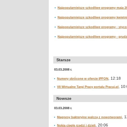
Najpopularniejsze szkodliwe programy maja 2
Najpopularniejsze szkodliwe programy kwietn
Najpopularniejsze szkodliwe programy - stycz
Najpopularniejsze szkodliwe programy - grudz
Starsze
03.03.2008 r.
, 12:18
Numery skrócone w ofercie IPFON
, 10
VII Wirtualne Targi Pracy portalu Pracuj.pl
Nowsze
03.03.2008 r.
, 
Magnesy bakteryjne walczą z nowotworami
, 20:06
Nokia ciągle rządzi i dzieli