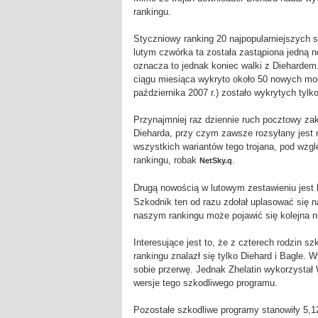
rankingu.
Styczniowy ranking 20 najpopularniejszych s
lutym czwórka ta została zastąpiona jedną n
oznacza to jednak koniec walki z Diehardem.
ciągu miesiąca wykryto około 50 nowych mody
października 2007 r.) zostało wykrytych tyl
Przynajmniej raz dziennie ruch pocztowy z
Dieharda, przy czym zawsze rozsyłany jest 
wszystkich wariantów tego trojana, pod wzgl
rankingu, robak
.
NetSky.q
Drugą nowością w lutowym zestawieniu jest k
Szkodnik ten od razu zdołał uplasować się n
naszym rankingu może pojawić się kolejna n
Interesujące jest to, że z czterech rodzin 
rankingu znalazł się tylko Diehard i Bagle. W
sobie przerwę. Jednak Zhelatin wykorzystał
wersje tego szkodliwego programu.
Pozostałe szkodliwe programy stanowiły 5,