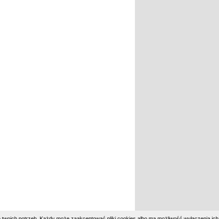
 twoich potrzeb. Każdy może zaakceptować pliki cookies albo ma możliwość wyłączenia ich