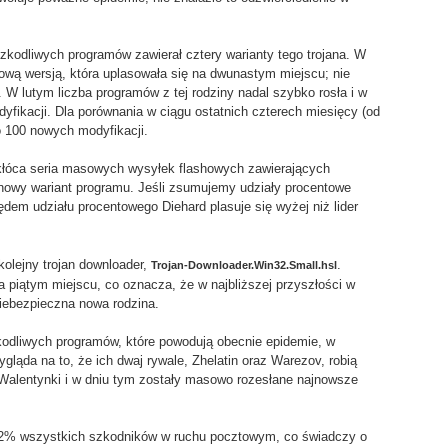
zkodliwych programów zawierał cztery warianty tego trojana. W
ową wersją, która uplasowała się na dwunastym miejscu; nie
 W lutym liczba programów z tej rodziny nadal szybko rosła i w
fikacji. Dla porównania w ciągu ostatnich czterech miesięcy (od
ko 100 nowych modyfikacji.
akłóca seria masowych wysyłek flashowych zawierających
nowy wariant programu. Jeśli zsumujemy udziały procentowe
ędem udziału procentowego Diehard plasuje się wyżej niż lider
olejny trojan downloader,
.
Trojan-Downloader.Win32.Small.hsl
a piątym miejscu, co oznacza, że w najbliższej przyszłości w
iebezpieczna nowa rodzina.
szkodliwych programów, które powodują obecnie epidemie, w
ygląda na to, że ich dwaj rywale, Zhelatin oraz Warezov, robią
 Walentynki i w dniu tym zostały masowo rozesłane najnowsze
12% wszystkich szkodników w ruchu pocztowym, co świadczy o