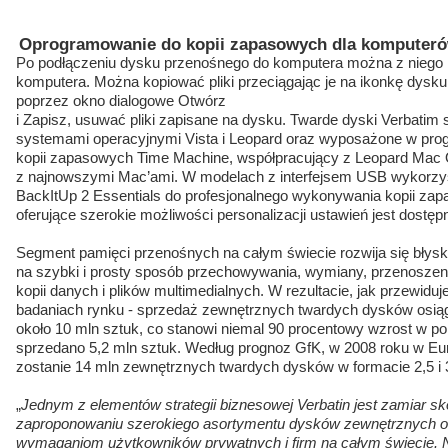
Oprogramowanie do kopii zapasowych dla komputeró
Po podłączeniu dysku przenośnego do komputera można z niego k
komputera. Można kopiować pliki przeciągając je na ikonkę dysku, 
poprzez okno dialogowe Otwórz
i Zapisz, usuwać pliki zapisane na dysku. Twarde dyski Verbatim
systemami operacyjnymi Vista i Leopard oraz wyposażone w prog
kopii zapasowych Time Machine, współpracujący z Leopard Mac O
z najnowszymi Mac’ami. W modelach z interfejsem USB wykorzy
BackItUp 2 Essentials do profesjonalnego wykonywania kopii z
oferujące szerokie możliwości personalizacji ustawień jest dostę
Segment pamięci przenośnych na całym świecie rozwija się błysk
na szybki i prosty sposób przechowywania, wymiany, przenoszen
kopii danych i plików multimedialnych. W rezultacie, jak przewiduje
badaniach rynku - sprzedaż zewnętrznych twardych dysków osiąg
około 10 mln sztuk, co stanowi niemal 90 procentowy wzrost w p
sprzedano 5,2 mln sztuk. Według prognoz GfK, w 2008 roku w Eu
zostanie 14 mln zewnętrznych twardych dysków w formacie 2,5 i 3
„
Jednym z elementów strategii biznesowej Verbatin jest zamiar skor
zaproponowaniu szerokiego asortymentu dysków zewnętrznych o
wymaganiom użytkowników prywatnych i firm na całym świecie.