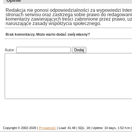
Opinie
Redakcja nie ponosi odpowiedzialności za wypowiedzi Inte
stronach serwisu oraz zastrzega sobie prawo do redagowan
komentarzy zawierających treści zabronione przez prawo, u
naruszające zasady współżycia społecznego.
Brak komentarzy. Może warto dodać swój własny?
Autor:
Copyright © 2002-2026 |
Prywatność
| Load: 41.48 | SQL: 18 | Uptime: 10 days, 1:52 h: