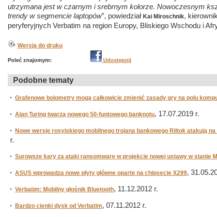
utrzymana jest w czarnym i srebrnym kolorze. Nowoczesnym ksz
trendy w segmencie laptopów
”, powiedział
, kierowni
Kai Miroschnik
peryferyjnych Verbatim na region Europy, Bliskiego Wschodu i Afry
Wersja do druku
Poleć znajomym:
Udostępnij
Podobne tematy
Grafenowe bolometry mogą całkowicie zmienić zasady gry na polu kom
, 17.07.2019 r.
Alan Turing twarzą nowego 50-funtowego banknotu
Nowe wersje rosyjskiego mobilnego trojana bankowego Riltok atakują n
r.
Surowsze kary za ataki ransomware w projekcie nowej ustawy w stanie 
, 31.05.20
ASUS wprowadza nowe płyty główne oparte na chipsecie X299
, 11.12.2012 r.
Verbatim: Mobilny głośnik Bluetooth
, 07.11.2012 r.
Bardzo cienki dysk od Verbatim