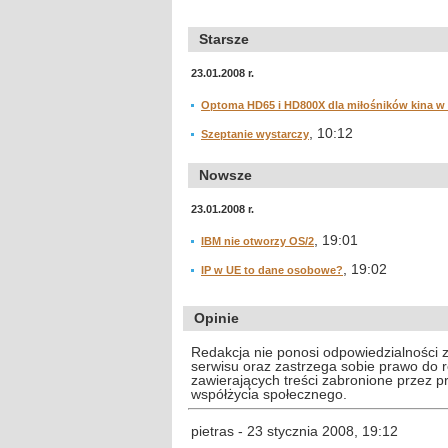
Starsze
23.01.2008 r.
Optoma HD65 i HD800X dla miłośników kina w
, 10:12
Szeptanie wystarczy
Nowsze
23.01.2008 r.
, 19:01
IBM nie otworzy OS/2
, 19:02
IP w UE to dane osobowe?
Opinie
Redakcja nie ponosi odpowiedzialności 
serwisu oraz zastrzega sobie prawo do
zawierających treści zabronione przez 
współżycia społecznego.
pietras - 23 stycznia 2008, 19:12