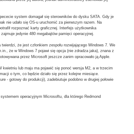
a pececie system domagał się sterowników do dysku SATA. Gdy je
ednak nie udało się OS-u uruchomić za pierwszym razem. Na
trafił rozpoznać karty graficznej. Interfejs użytkownika
i zajmuje jedynie 480 megabajtów pamięci operacyjnej.
 twierdzi, że jest członkiem zespołu rozwijającego Windows 7. We
.in., że w Windows 7 pojawi się opcja (nie zdradza jaka), znana z
towywana przez Microsoft jeszcze zanim opracowało ją Apple.
 kwietniu lub maju ma pojawić się ponoć wersja M2, a w trzecim
rmacji o tym, co będzie działo się przez kolejne miesiące.
e - gotowy do produkcji), zadebiutuje podobno w drugiej połowie
 systemem operacyjnym Microsoftu, dla którego Redmond