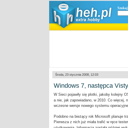
Szukaj
Środa, 23 stycznia 2008, 12:03
Windows 7, następca Visty
W Sieci pojawiły się plotki, jakoby kolejny 
a nie, jak zapowiadano, w 2010. Co więcej, na
wczesne wersje nowego systemu operacyjn
Podobno na bieżący rok Microsoft planuje t
Pierwsza z nich już miała trafić w ręce test
użytkowania. Informacja została później wyka