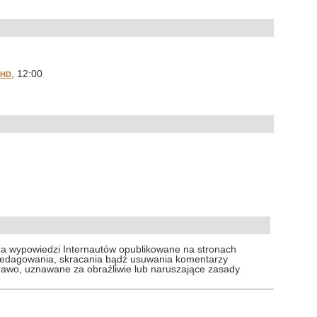
, 12:00
 HD
za wypowiedzi Internautów opublikowane na stronach
 redagowania, skracania bądź usuwania komentarzy
prawo, uznawane za obraźliwie lub naruszające zasady