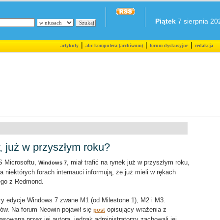
Piątek
7 sierpnia 202
|
|
|
artykuły
abc komputera (archiwum)
forum dyskusyjne
redakcja
, już w przyszłym roku?
OS Microsoftu,
, miał trafić na rynek już w przyszłym roku,
Windows 7
 niektórych forach internauci informują, że już mieli w rękach
ego z Redmond.
rzy edycje Windows 7 zwane M1 (od Milestone 1), M2 i M3.
erów. Na forum Neowin pojawił się
opisujący wrażenia z
post
sowana przez jej autora, jednak administratorzy zachowali jej