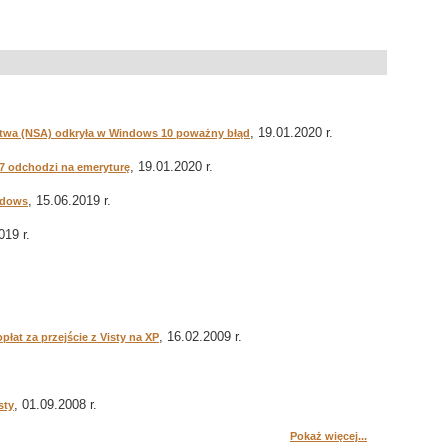
, 19.01.2020 r.
wa (NSA) odkryła w Windows 10 poważny błąd
, 19.01.2020 r.
7 odchodzi na emeryturę
, 15.06.2019 r.
indows
019 r.
, 16.02.2009 r.
łat za przejście z Visty na XP
, 01.09.2008 r.
sty
Pokaż więcej...