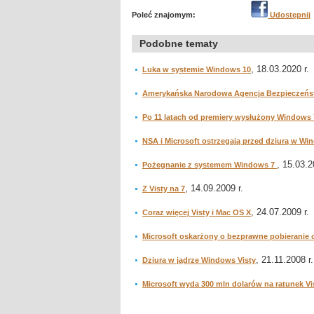
Poleć znajomym:
Udostępnij
Podobne tematy
, 18.03.2020 r.
Luka w systemie Windows 10
Amerykańska Narodowa Agencja Bezpieczeńst
Po 11 latach od premiery wysłużony Windows 
NSA i Microsoft ostrzegają przed dziurą w W
, 15.03.2
Pożegnanie z systemem Windows 7
, 14.09.2009 r.
Z Visty na 7
, 24.07.2009 r.
Coraz więcej Visty i Mac OS X
Microsoft oskarżony o bezprawne pobieranie op
, 21.11.2008 r.
Dziura w jądrze Windows Visty
Microsoft wyda 300 mln dolarów na ratunek Vi