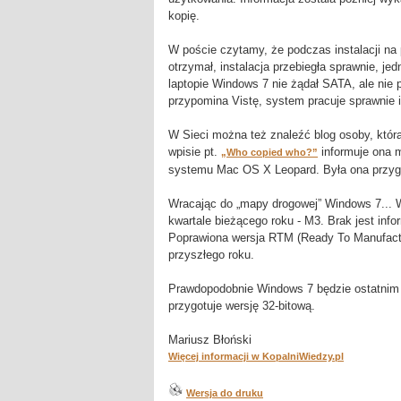
kopię.
W poście czytamy, że podczas instalacji n
otrzymał, instalacja przebiegła sprawnie, j
laptopie Windows 7 nie żądał SATA, ale nie po
przypomina Vistę, system pracuje sprawnie 
W Sieci można też znaleźć blog osoby, która
wpisie pt.
informuje ona m
„Who copied who?”
systemu Mac OS X Leopard. Była ona przygo
Wracając do „mapy drogowej” Windows 7... W
kwartale bieżącego roku - M3. Brak jest info
Poprawiona wersja RTM (Ready To Manufactur
przyszłego roku.
Prawdopodobnie Windows 7 będzie ostatnim
przygotuje wersję 32-bitową.
Mariusz Błoński
Więcej informacji w KopalniWiedzy.pl
Wersja do druku