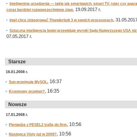
Inteligentne urządzenia — takie jak smartwatch, smart TV, ruter czy apar
, 19.09.2017 r.
coraz bardziej rozpowszechnione zjaw
, 31.05.2017
Intel chce zintegrować Thunderbolt 3 w swoich procesorach
Sztuczna inteligencja lepiej przewiduje wyroki Sądu Najwyższego USA n
07.05.2017 r.
Starsze
16.01.2008 r.
, 16:37
Sun przejmuje MySQL
, 16:35
Krzemowy przełom?
Nowsze
17.01.2008 r.
, 10:56
Pieniądze z PESEL2 trafią do firm
, 10:56
Następca Visty już w 2009?