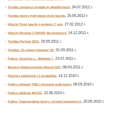
, 24.07.2012 r.
Toshiba zmniejszy produkcję układów flash
, 25.05.2012 r.
Toshiba tworzy hybrydowe dyski twarde
, 27.02.2012 r.
Hitachi: Dysk twardy o grubości 7 mm
, 14.12.2011 r.
Hitachi Ultrastar C10K900 dla korporacji
, 29.09.2011 r.
Toshiba Portégé Z830
, 01.09.2011 r.
Toshiba: 55-calowy telewizor 3D
, 23.07.2011 r.
Fujitsu: Smartfon z... Windows 7
, 08.03.2011 r.
Western Digital przejmie Hitachi GST
, 14.12.2010 r.
Hitachi o pojemności 3 terabajtów
, 08.09.2010 r.
Fujitsu Lifebook T580 z ekranem multi-touch
, 22.06.2010 r.
Fujitsu LifeBook MH330
, 20.05.2010 r.
Fujitsu; Superwydajne lasery z kropek kwantowych