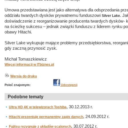
Umowa przedstawiana jest jako alternatywa dla odsprzedania prz
oddziału twardych dysków prywatnemu funduszowi
. J
Silver Lake
doświadczenie z reorganizowanie producenta twardych dysków- ki
na ścieżkę sukcesu – jednak związki funduszu z liderem rynku po
obawy Hitachi.
Silver Lake wykupuje mające problemy przedsiębiorstwa, reorganiz
gdy zaczną przynosić zysk.
Michał Tomaszkiewicz
Więcej informacji w ITbiznes.pl
Wersja do druku
Poleć znajomym:
Udostępnij
Podobne tematy
, 30.12.2013 r.
Ultra HD 4K w telewizorach Toshiba
, 24.09.2012 r.
Hitachi prezentuje permanentny zapis danych
, 30.07.2012 r.
Fujitsu rezygnuje z układów scalonych