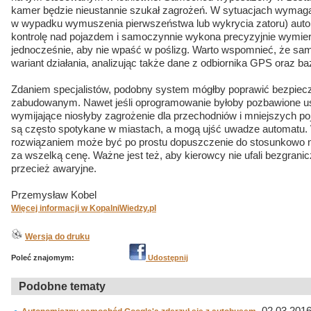
kamer będzie nieustannie szukał zagrożeń. W sytuacjach wymagaj
w wypadku wymuszenia pierwszeństwa lub wykrycia zatoru) auto
kontrolę nad pojazdem i samoczynnie wykona precyzyjnie wymie
jednocześnie, aby nie wpaść w poślizg. Warto wspomnieć, że sam
wariant działania, analizując także dane z odbiornika GPS oraz 
Zdaniem specjalistów, podobny system mógłby poprawić bezpiecz
zabudowanym. Nawet jeśli oprogramowanie byłoby pozbawione u
wymijające niosłyby zagrożenie dla przechodniów i mniejszych poj
są często spotykane w miastach, a mogą ujść uwadze automatu. 
rozwiązaniem może być po prostu dopuszczenie do stosunkowo niegr
za wszelką cenę. Ważne jest też, aby kierowcy nie ufali bezgrani
przecież awaryjne.
Przemysław Kobel
Więcej informacji w KopalniWiedzy.pl
Wersja do druku
Poleć znajomym:
Udostępnij
Podobne tematy