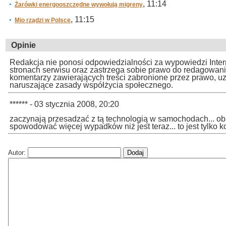
, 11:14
Żarówki energooszczędne wywołują migreny
, 11:15
Mio rządzi w Polsce
Opinie
Redakcja nie ponosi odpowiedzialności za wypowiedzi Inte
stronach serwisu oraz zastrzega sobie prawo do redagowan
komentarzy zawierających treści zabronione przez prawo, u
naruszające zasady współżycia społecznego.
****** - 03 stycznia 2008, 20:20
zaczynają przesadzać z tą technologią w samochodach... o
spowodować więcej wypadków niż jest teraz... to jest tylko k
Autor: